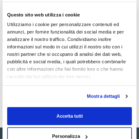
Capacità (ml) : 500
Tiosolfato (mg/l) : 20
Diametro bocca (mm) : 55
Questo sito web utilizza i cookie
Materiale : HDPE
Vedi di più
Conf. (unità) : 175
Utilizziamo i cookie per personalizzare contenuti ed
annunci, per fornire funzionalità dei social media e per
Flaconi ottagonali in PET. Corpo completamente trasparente
e infrangibile con tacche graduate.
analizzare il nostro traffico. Condividiamo inoltre
Flaconi rettangolari in HDPE. Corpo traslucido e infrangibile
informazioni sul modo in cui utilizzi il nostro sito con i
con tacche graduate.
Documentazione tecnica
Tappo con sigillo di garanzia a prova di perdita.
nostri partner che si occupano di analisi dei dati web,
Informazioni sull'etichetta: livello di sterilità, colore in base
pubblicità e social media, i quali potrebbero combinarle
alla concentrazione di tiosolfato, campi per l'inserimento
TDS / Scheda tecnica
COA
delle informazioni essenziali e codice a barre per la
con altre informazioni che hai fornito loro o che hanno
tracciabilità.
Registrati per i download
Registrati per i download
raccolto dal tuo utilizzo dei loro servizi.
SDS / Scheda di
Sicurezza
Registrati per i download
Mostra dettagli
Accetta tutti
Personalizza