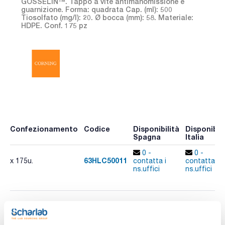
GOSSELIN™. Tappo a vite antimanomissione e
guarnizione. Forma: quadrata Cap. (ml): 500
Tiosolfato (mg/l): 20. Ø bocca (mm): 58. Materiale:
HDPE. Conf. 175 pz
Confezionamento
Codice
Disponibilità
Disponibili
Spagna
Italia
0 -
0 -
63HLC50011
x 175u.
contatta i
contatta i
ns.uffici
ns.uffici
Stampa pagina prodotto
Caratteristiche