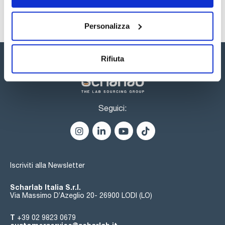
Senza Bisfenolo-A (BPA) e SVHC (Substances of Very High
Concern).
Questi sacchetti sono adatti al contatto con tutti i tipi di
alimenti, in conformità con i regolamenti EN1186, 10/2011 e
Personalizza
1245/2020, in condizioni di conservazione prolungata a
temperatura ambiente o inferiore.
Resistono a temperature di riempimento a caldo e/o
riscaldamento fino a 100 °C per un massimo di 15 minuti.
Rifiuta
Adatti anche per l'uso con alimenti congelati o refrigerati.
Seguici:
Iscriviti alla Newsletter
Scharlab Italia S.r.l.
Via Massimo D’Azeglio 20- 26900 LODI (LO)
T
+39 02 9823 0679