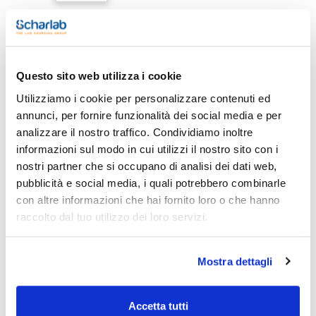
Stampa pagina prodotto
Questo sito web utilizza i cookie
Caratteristiche
Dimensioni (mm) : 80 x 120
Utilizziamo i cookie per personalizzare contenuti ed
Striscia bianca : Sì
annunci, per fornire funzionalità dei social media e per
Spessore (mm) : 0,05 (G200)
Materiale : LDPE
analizzare il nostro traffico. Condividiamo inoltre
Vedi di più
Uso alimentare : Sì. Prove di migrazione secondo la norma
informazioni sul modo in cui utilizzi il nostro sito con i
EN1186 e i regolamenti (UE) 10/2011 e 1245/2020
Senza BPA e SVHC : Sì
nostri partner che si occupano di analisi dei dati web,
Temperatura massima : 100 ºC per 15 min
pubblicità e social media, i quali potrebbero combinarle
Conf. (unità) : 1000
con altre informazioni che hai fornito loro o che hanno
Documentazione tecnica
Sacchetti per la raccolta e la conservazione di campioni,
prodotti o accessori.
raccolto dal tuo utilizzo dei loro servizi.
Realizzati in polietilene a bassa densità (LDPE) e dotati di
TDS / Scheda tecnica
COA
una chiusura ZIP ermetica: il binario maschio si inserisce in
quello femmina tramite pressione manuale, garantendo una
Registrati per i download
Registrati per i download
Mostra dettagli
chiusura sicura. I sacchetti possono essere aperti e chiusi
SDS / Scheda di
tutte le volte necessarie.
Sicurezza
Sono disponibili in diverse dimensioni, lisci o con una striscia
bianca per la scrittura per poter identificare correttamente il
Registrati per i download
Accetta tutti
contenuto, la data, ecc.