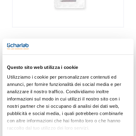
Confezionamento
Codice
Disponibilità
Disponibil
Spagna
Italia
0 -
00B01423WA
Disponibile
x 100u.
contatta i
Questo sito web utilizza i cookie
ns.uffici
Utilizziamo i cookie per personalizzare contenuti ed
annunci, per fornire funzionalità dei social media e per
analizzare il nostro traffico. Condividiamo inoltre
informazioni sul modo in cui utilizzi il nostro sito con i
Stampa pagina prodotto
Caratteristiche
nostri partner che si occupano di analisi dei dati web,
Tipo : Con guanto sterile
pubblicità e social media, i quali potrebbero combinarle
Capacità (ml) : 532
Dimensioni (mm) : 115x380
con altre informazioni che hai fornito loro o che hanno
Spessore (µm) : 63
Vedi di più
raccolto dal tuo utilizzo dei loro servizi.
Conf. (unità) : 100