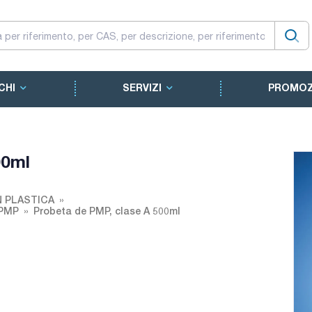
CHI
SERVIZI
PROMOZ
00ml
N PLASTICA
n PMP
Probeta de PMP, clase A 500ml