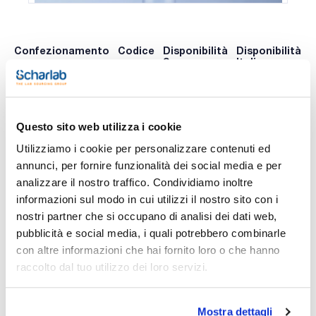
Confezionamento
Codice
Disponibilità
Disponibilità
P
Spagna
Italia
p
0 -
0 -
309-
x u.
contatta i
contatta i
065204
A
ns.uffici
ns.uffici
Questo sito web utilizza i cookie
Utilizziamo i cookie per personalizzare contenuti ed
annunci, per fornire funzionalità dei social media e per
Stampa pagina prodotto
analizzare il nostro traffico. Condividiamo inoltre
Caratteristiche
Capacity (ml) : 1000
informazioni sul modo in cui utilizzi il nostro sito con i
Subdivision (ml) : 10
nostri partner che si occupano di analisi dei dati web,
Tolerance (ml) : 5
Diameter (mm) : 69
pubblicità e social media, i quali potrebbero combinarle
Vedi di più
Height (mm) : 440
con altre informazioni che hai fornito loro o che hanno
Material : PMP
Pack (u.) : 1
raccolto dal tuo utilizzo dei loro servizi.
Provette in PMP trasparente a forma alta con base
esagonale e graduazioni anulari stampate. La precisione è
Documentazione tecnica
verificata singolarmente e presentano certificato di prova
Mostra dettagli