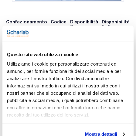
Confezionamento
Codice
Disponibilità
Disponibilità
P
Spagna
Italia
p
0 -
0 -
309-
x u.
contatta i
contatta i
065304
A
ns.uffici
ns.uffici
Questo sito web utilizza i cookie
Utilizziamo i cookie per personalizzare contenuti ed
annunci, per fornire funzionalità dei social media e per
Stampa pagina prodotto
analizzare il nostro traffico. Condividiamo inoltre
Caratteristiche
Capacity (ml) : 2000
informazioni sul modo in cui utilizzi il nostro sito con i
Subdivision (ml) : 20
nostri partner che si occupano di analisi dei dati web,
Tolerance (ml) : 10
Diameter (mm) : 97
pubblicità e social media, i quali potrebbero combinarle
Vedi di più
Height (mm) : 482
con altre informazioni che hai fornito loro o che hanno
Material : PMP
Pack (u.) : 1
raccolto dal tuo utilizzo dei loro servizi.
Provette in PMP trasparente a forma alta con base
esagonale e graduazioni anulari stampate. La precisione è
Documentazione tecnica
verificata singolarmente e presentano certificato di prova
Mostra dettagli