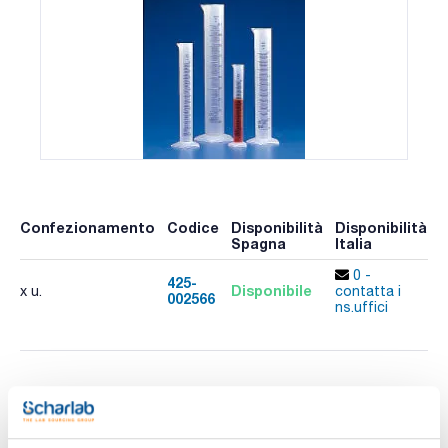
Confezionamento
Codice
Disponibilità
Disponibilità
P
Spagna
Italia
p
0 -
425-
Disponibile
x u.
contatta i
002566
A
ns.uffici
Stampa pagina prodotto
Caratteristiche
Capacity (ml) : 1000
Graduation (ml) : 100