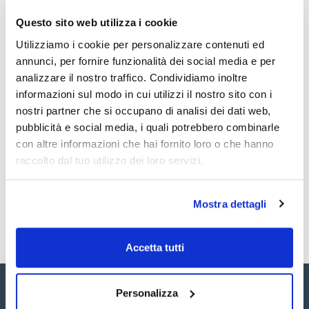
Subdivision (ml) : 10
Tolerance (ml) : +/- 10,0
Questo sito web utilizza i cookie
Vedi di più
Diameter (mm) : 66
Height (mm) : 439
Utilizziamo i cookie per personalizzare contenuti ed
Material : PP
annunci, per fornire funzionalità dei social media e per
Pack (u.) : 1
analizzare il nostro traffico. Condividiamo inoltre
Provette in polipropilene trasparente a base pentagonale.
Documentazione tecnica
informazioni sul modo in cui utilizzi il nostro sito con i
Prodotte secondo le norme ISO 67061981 (E) e BS 5404
Parte 2 1977 con polipropilene speciale ad alta trasparenza.
nostri partner che si occupano di analisi dei dati web,
Sono autoclavabili a 121 °C per 20 minuti e resistenti a 100
TDS / Scheda tecnica
COA
pubblicità e social media, i quali potrebbero combinarle
°C durante l'uso continuativo, con graduazioni permanenti in
rilievo e assenza totale di menisco.
con altre informazioni che hai fornito loro o che hanno
Registrati per i download
Registrati per i download
Hanno un'eccellente resistenza chimica e sono adatte per
SDS / Scheda di
raccolto dal tuo utilizzo dei loro servizi.
prodotti alimentari.
Sicurezza
Registrati per i download
Mostra dettagli
Accetta tutti
Personalizza