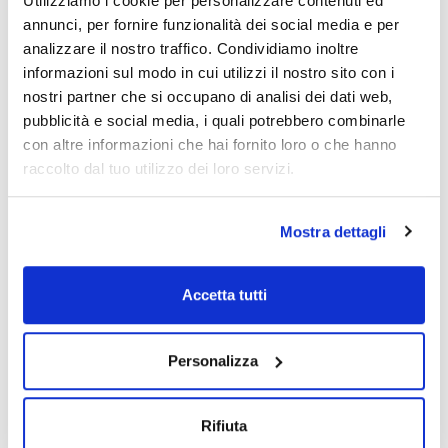
Utilizziamo i cookie per personalizzare contenuti ed
Standard
500
annunci, per fornire funzionalità dei social media e per
Codice
Confezionamento
Prezzo
analizzare il nostro traffico. Condividiamo inoltre
000HS1420B
Acquista
x 500 u.
informazioni sul modo in cui utilizzi il nostro sito con i
Disponibilità
nostri partner che si occupano di analisi dei dati web,
Controlla le
pubblicità e social media, i quali potrebbero combinarle
scorte
con altre informazioni che hai fornito loro o che hanno
raccolto dal tuo utilizzo dei loro servizi.
Mostra dettagli
Dimensioni (mm)
Capacità (ml)
Colore
140x140
250
Bianco
Accetta tutti
Tipo
Conf. (unità)
Standard
500
Personalizza
Codice
Confezionamento
Prezzo
000HS1420C
Acquista
x 500u.
Rifiuta
Disponibilità