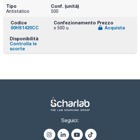
Tipo
Conf. (unità)
Antistatico
500
Codice
Confezionamento
Prezzo
00HS1420CC
Acquista
x 500 u.
Disponibilità
Controlla le
scorte
Seguici: