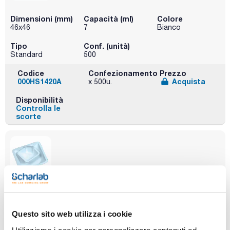
Dimensioni (mm)
Capacità (ml)
Colore
46x46
7
Bianco
Tipo
Conf. (unità)
Standard
500
Codice
Confezionamento
Prezzo
000HS1420A
Acquista
x 500u.
Disponibilità
Controlla le
scorte
Dimensioni (mm)
Capacità (ml)
Colore
85x85
100
Bianco
Questo sito web utilizza i cookie
Tipo
Conf. (unità)