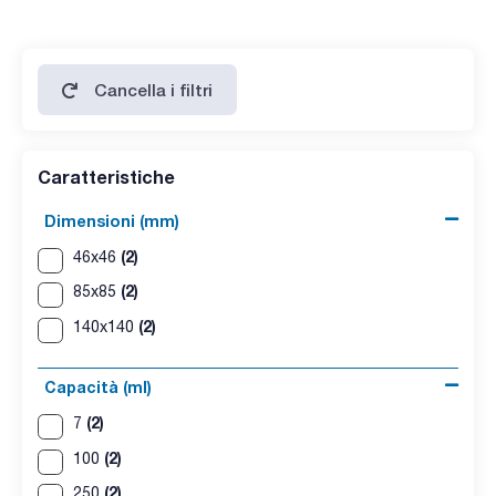
Cancella i filtri
Caratteristiche
Dimensioni (mm)
(2)
46x46
(2)
85x85
(2)
140x140
Capacità (ml)
(2)
7
(2)
100
(2)
250