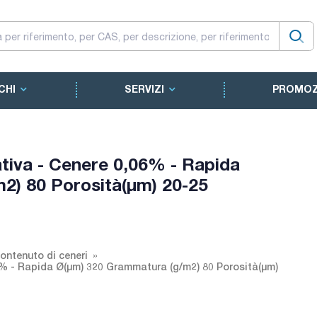
CHI
SERVIZI
PROMOZ
tativa - Cenere 0,06% - Rapida
2) 80 Porosità(µm) 20-25
contenuto di ceneri
06% - Rapida Ø(µm) 320 Grammatura (g/m2) 80 Porosità(µm)