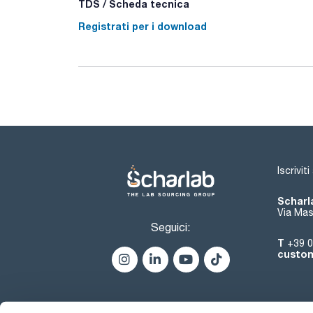
TDS / Scheda tecnica
Registrati per i download
Iscrivit
Scharla
Via Mas
Seguici:
T
+39 0
custom