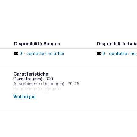
Disponibilità Spagna
Disponibilità Itali
0 - contatta i ns.uffici
0 - contatta i ns.
Caratteristiche
Diametro (mm) : 320
Assorbimento tipico (μm) : 20-25
Piano/Piegato : Piegato
Conf. (unità) : 100
Vedi di più
Fogli filtranti per analisi qualitative. Cellulosa di alta qualità 
non induriti e allo 0,1% nei filtri induriti.