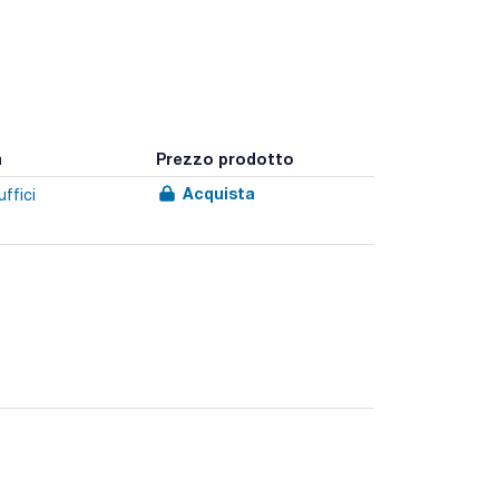
a
Prezzo prodotto
Acquista
uffici
e contenuto di ceneri inferiore allo 0,07% nei filtri