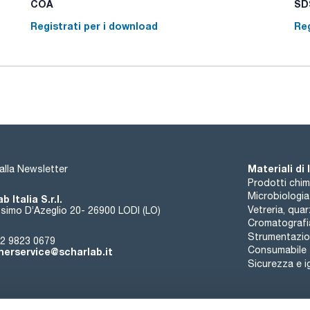
COA
SDS
Registrati per i download
Reg
Materiali di
i alla Newsletter
Prodotti chim
Microbiologia
b Italia S.r.l.
Vetreria, qua
simo D’Azeglio 20- 26900 LODI (LO)
Cromatografi
Strumentazion
2 9823 0679
Consumabile
erservice@scharlab.it
Sicurezza e i