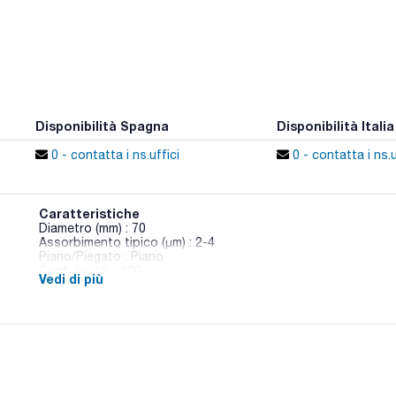
Disponibilità Spagna
Disponibilità Italia
0 - contatta i ns.uffici
0 - contatta i ns.u
Caratteristiche
Diametro (mm) : 70
Assorbimento tipico (μm) : 2-4
Piano/Piegato : Piano
Conf. (unità) : 100
Vedi di più
Fogli filtranti per analisi qualitative. Cellulosa di alta qualità 
non induriti e allo 0,1% nei filtri induriti.