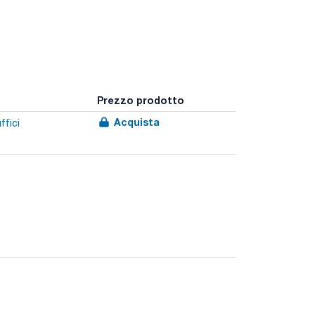
Prezzo prodotto
Acquista
ffici
e contenuto di ceneri inferiore allo 0,07% nei filtri