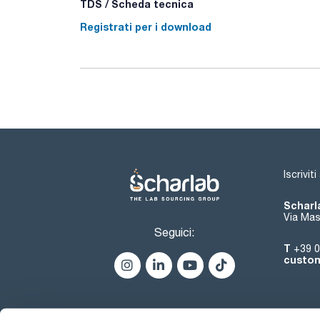
TDS / Scheda tecnica
Registrati per i download
Iscrivit
Scharla
Via Mas
Seguici:
T
+39 0
custom