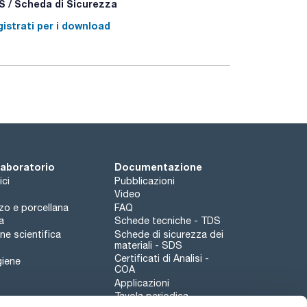
 / Scheda di Sicurezza
istrati per i download
 laboratorio
Documentazione
ici
Pubblicazioni
Video
rzo e porcellana
FAQ
a
Schede tecniche - TDS
e scientifica
Schede di sicurezza dei
materiali - SDS
Certificati di Analisi -
giene
COA
Applicazioni
Tavola periodica