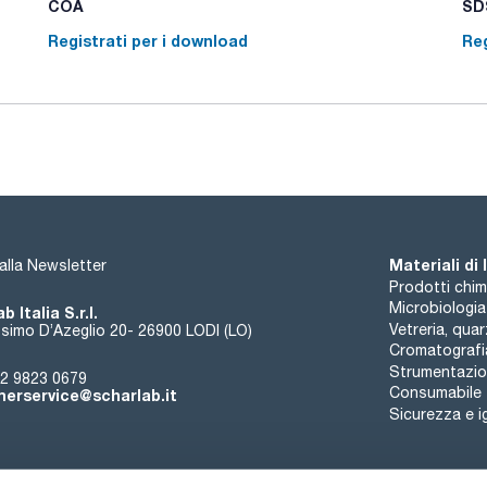
COA
SDS
Registrati per i download
Reg
Materiali di
i alla Newsletter
Prodotti chim
Microbiologia
b Italia S.r.l.
Vetreria, qua
simo D’Azeglio 20- 26900 LODI (LO)
Cromatografi
Strumentazion
2 9823 0679
Consumabile
erservice@scharlab.it
Sicurezza e i