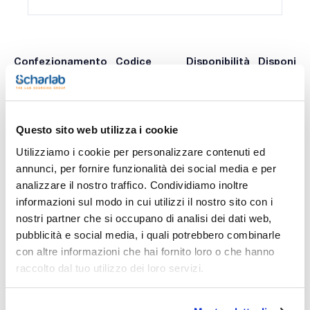
Confezionamento
Codice
Disponibilità
Disponibil
Spagna
Italia
0 -
CF2STAF240
Disponibile
x 100u
contatta i
ns.uffici
Questo sito web utilizza i cookie
Utilizziamo i cookie per personalizzare contenuti ed
annunci, per fornire funzionalità dei social media e per
Stampa pagina prodotto
analizzare il nostro traffico. Condividiamo inoltre
Caratteristiche
informazioni sul modo in cui utilizzi il nostro sito con i
Diametro (mm) : 240
Assorbimento tipico (μm) : 34-42
nostri partner che si occupano di analisi dei dati web,
Piano/Piegato : Piegato
pubblicità e social media, i quali potrebbero combinarle
Conf. (unità) : 100
Vedi di più
con altre informazioni che hai fornito loro o che hanno
Fogli di carta da filtro per analisi di routine. Cellulosa di alta
qualità e contenuto di ceneri inferiore allo 0,3%.
raccolto dal tuo utilizzo dei loro servizi.
Documentazione tecnica