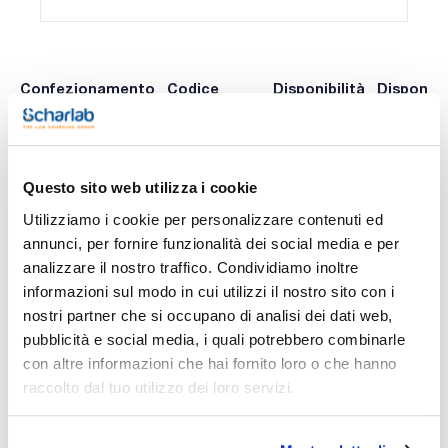
Confezionamento
Codice
Disponibilità
Disponibil
Spagna
Italia
0 -
0 -
CF2STAM150
x 100u
contatta i
contatta i
ns.uffici
ns.uffici
Questo sito web utilizza i cookie
Utilizziamo i cookie per personalizzare contenuti ed
annunci, per fornire funzionalità dei social media e per
Stampa pagina prodotto
analizzare il nostro traffico. Condividiamo inoltre
Caratteristiche
informazioni sul modo in cui utilizzi il nostro sito con i
Diametro (mm) : 150
Assorbimento tipico (μm) : 14-22
nostri partner che si occupano di analisi dei dati web,
Piano/Piegato : Piegato
pubblicità e social media, i quali potrebbero combinarle
Conf. (unità) : 100
Vedi di più
con altre informazioni che hai fornito loro o che hanno
Fogli di carta da filtro per analisi di routine. Cellulosa di alta
qualità e contenuto di ceneri inferiore allo 0,3%.
raccolto dal tuo utilizzo dei loro servizi.
Documentazione tecnica