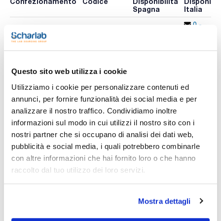
Confezionamento
Codice
Disponibilità
Disponibil
Spagna
Italia
0 -
CFISTAM110
Disponibile
x 100u.
contatta i
ns.uffici
Questo sito web utilizza i cookie
Stampa pagina prodotto
Utilizziamo i cookie per personalizzare contenuti ed
Caratteristiche
annunci, per fornire funzionalità dei social media e per
Diametro (mm) : 110
Assorbimento tipico (μm) : 14-22
analizzare il nostro traffico. Condividiamo inoltre
Piano/Piegato : Piano
informazioni sul modo in cui utilizzi il nostro sito con i
Conf. (unità) : 100
Vedi di più
nostri partner che si occupano di analisi dei dati web,
Fogli di carta da filtro per analisi di routine. Cellulosa di alta
pubblicità e social media, i quali potrebbero combinarle
qualità e contenuto di ceneri inferiore allo 0,3%.
con altre informazioni che hai fornito loro o che hanno
raccolto dal tuo utilizzo dei loro servizi.
Documentazione tecnica
TDS / Scheda tecnica
COA
Mostra dettagli
Registrati per i download
Registrati per i download