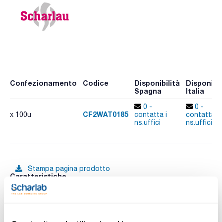
Confezionamento
Codice
Disponibilità
Disponibil
Spagna
Italia
0 -
0 -
CF2WAT0185
x 100u
contatta i
contatta i
ns.uffici
ns.uffici
Stampa pagina prodotto
Caratteristiche
Diametro (mm) : 185
Assorbimento tipico (μm) : 1-3
Piano/Piegato : Piegato
Conf. (unità) : 100
Vedi di più