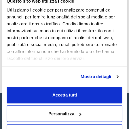
Fogli di carta da filtro per analisi quantitative e gravimetriche.
Questo sito web utilizza i cookie
Realizzati in cellulosa di elevata purezza, con un contenuto
di ceneri inferiore allo 0,01%.
Utilizziamo i cookie per personalizzare contenuti ed
annunci, per fornire funzionalità dei social media e per
Documentazione tecnica
analizzare il nostro traffico. Condividiamo inoltre
informazioni sul modo in cui utilizzi il nostro sito con i
TDS / Scheda tecnica
COA
nostri partner che si occupano di analisi dei dati web,
Registrati per i download
Registrati per i download
pubblicità e social media, i quali potrebbero combinarle
SDS / Scheda di
con altre informazioni che hai fornito loro o che hanno
Sicurezza
raccolto dal tuo utilizzo dei loro servizi.
Registrati per i download
Mostra dettagli
Accetta tutti
Personalizza