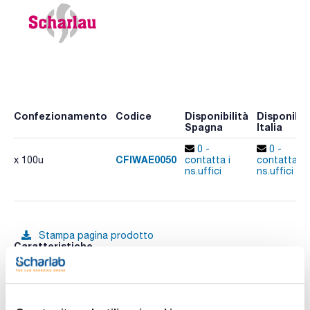
Confezionamento
Codice
Disponibilità
Disponibil
Spagna
Italia
0 -
0 -
CFIWAE0050
x 100u
contatta i
contatta i
ns.uffici
ns.uffici
Stampa pagina prodotto
Caratteristiche
Diametro (mm) : 50
Assorbimento tipico (μm) : 25-35
Piano/Piegato : Piano
Conf. (unità) : 100
Vedi di più