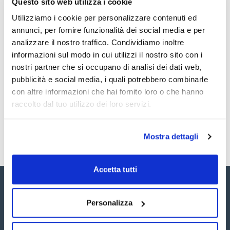
Fogli di carta da filtro per analisi quantitative e gravimetriche.
Questo sito web utilizza i cookie
Realizzati in cellulosa di elevata purezza, con un contenuto
di ceneri inferiore allo 0,01%.
Utilizziamo i cookie per personalizzare contenuti ed
annunci, per fornire funzionalità dei social media e per
Documentazione tecnica
analizzare il nostro traffico. Condividiamo inoltre
informazioni sul modo in cui utilizzi il nostro sito con i
TDS / Scheda tecnica
COA
nostri partner che si occupano di analisi dei dati web,
Registrati per i download
Registrati per i download
pubblicità e social media, i quali potrebbero combinarle
SDS / Scheda di
con altre informazioni che hai fornito loro o che hanno
Sicurezza
raccolto dal tuo utilizzo dei loro servizi.
Registrati per i download
Mostra dettagli
Accetta tutti
Personalizza