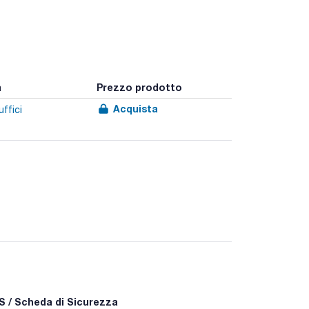
a
Prezzo prodotto
Acquista
uffici
e. Realizzati in cellulosa di elevata purezza, con un
 / Scheda di Sicurezza