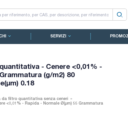
CHI
SERVIZI
PROMOZ
i quantitativa - Cenere <0,01% -
 Grammatura (g/m2) 80
e(µm) 0.18
 da filtro quantitativa senza ceneri
Cenere <0,01% - Rapida - Normale Ø(µm) 55 Grammatura