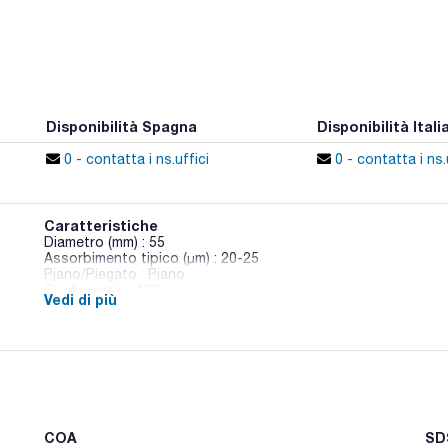
Disponibilità Spagna
Disponibilità Itali
0 - contatta i ns.uffici
0 - contatta i ns.
Caratteristiche
Diametro (mm) : 55
Assorbimento tipico (μm) : 20-25
Piano/Piegato : Piano
Conf. (unità) : 100
Vedi di più
Fogli di carta da filtro per analisi quantitative e gravimetrich
contenuto di ceneri inferiore allo 0,01%.
COA
SDS