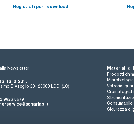
Registrati per i download
Reg
Materiali di
i alla Newsletter
Prodotti chim
Microbiologia
b Italia S.r.l.
Vetreria, qua
simo D’Azeglio 20- 26900 LODI (LO)
Cromatografi
Strumentazion
2 9823 0679
Consumabile
erservice@scharlab.it
Sicurezza e i