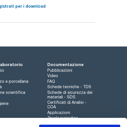
istrati per i download
 laboratorio
Documentazione
ici
Pubblicazioni
Video
rzo e porcellana
FAQ
a
Schede tecniche - TDS
e scientifica
Schede di sicurezza dei
materiali - SDS
Certificati di Analisi -
giene
COA
Applicazioni
Tavola periodica