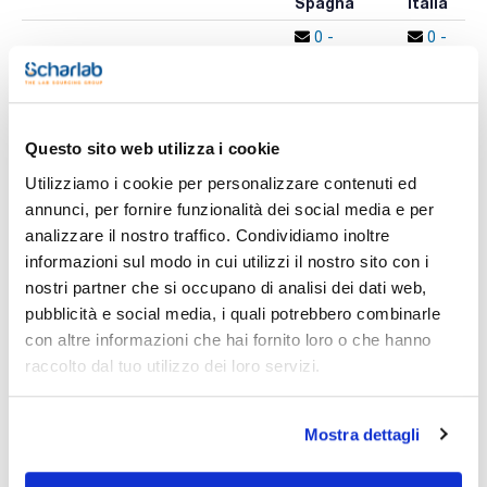
Spagna
Italia
0 -
0 -
CFIWAM0125
x 100u
contatta i
contatta i
ns.uffici
ns.uffici
Questo sito web utilizza i cookie
Stampa pagina prodotto
Utilizziamo i cookie per personalizzare contenuti ed
Caratteristiche
Diametro (mm) : 125
annunci, per fornire funzionalità dei social media e per
Assorbimento tipico (μm) : 14-18
analizzare il nostro traffico. Condividiamo inoltre
Piano/Piegato : Piano
Conf. (unità) : 100
informazioni sul modo in cui utilizzi il nostro sito con i
Vedi di più
nostri partner che si occupano di analisi dei dati web,
Fogli di carta da filtro per analisi quantitative e gravimetriche.
Realizzati in cellulosa di elevata purezza, con un contenuto
pubblicità e social media, i quali potrebbero combinarle
di ceneri inferiore allo 0,01%.
con altre informazioni che hai fornito loro o che hanno
raccolto dal tuo utilizzo dei loro servizi.
Documentazione tecnica
TDS / Scheda tecnica
COA
Mostra dettagli
Registrati per i download
Registrati per i download
SDS / Scheda di