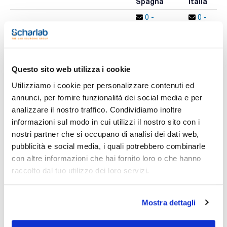
Spagna
Italia
0 -
0 -
CFIWAS0240
x 100u
contatta i
contatta i
ns.uffici
ns.uffici
Questo sito web utilizza i cookie
Stampa pagina prodotto
Utilizziamo i cookie per personalizzare contenuti ed
Caratteristiche
Diametro (mm) : 240
annunci, per fornire funzionalità dei social media e per
Assorbimento tipico (μm) : 2-4
analizzare il nostro traffico. Condividiamo inoltre
Piano/Piegato : Piano
Conf. (unità) : 100
informazioni sul modo in cui utilizzi il nostro sito con i
Vedi di più
nostri partner che si occupano di analisi dei dati web,
Fogli di carta da filtro per analisi quantitative e gravimetriche.
Realizzati in cellulosa di elevata purezza, con un contenuto
pubblicità e social media, i quali potrebbero combinarle
di ceneri inferiore allo 0,01%.
con altre informazioni che hai fornito loro o che hanno
raccolto dal tuo utilizzo dei loro servizi.
Documentazione tecnica
TDS / Scheda tecnica
COA
Mostra dettagli
Registrati per i download
Registrati per i download
SDS / Scheda di