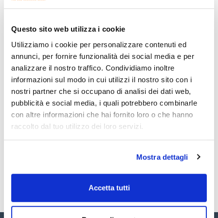
Stampa pagina prodotto
Caratteristiche
Diameter (mm) : 185
Particle retention in liquid (μm) : 11
Questo sito web utilizza i cookie
Pack (u.) : 100
Utilizziamo i cookie per personalizzare contenuti ed
Vedi di più
Dischi di carta piana per analisi quantitativa e determinazione
annunci, per fornire funzionalità dei social media e per
del contenuto del campione.
analizzare il nostro traffico. Condividiamo inoltre
informazioni sul modo in cui utilizzi il nostro sito con i
nostri partner che si occupano di analisi dei dati web,
Documentazione tecnica
pubblicità e social media, i quali potrebbero combinarle
TDS / Scheda tecnica
COA
con altre informazioni che hai fornito loro o che hanno
raccolto dal tuo utilizzo dei loro servizi.
Registrati per i download
Registrati per i download
SDS / Scheda di
Sicurezza
Mostra dettagli
Registrati per i download
Accetta tutti