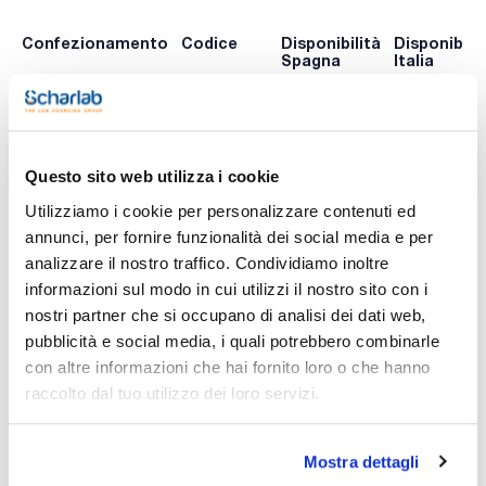
Confezionamento
Codice
Disponibilità
Disponibilit
Spagna
Italia
0 -
0 -
1091005320
x 100 u.
contatta i
contatta i
ns.uffici
ns.uffici
Questo sito web utilizza i cookie
Utilizziamo i cookie per personalizzare contenuti ed
Stampa pagina prodotto
annunci, per fornire funzionalità dei social media e per
Caratteristiche
analizzare il nostro traffico. Condividiamo inoltre
Diameter (mm) : 320
Particle retention in liquid (μm) : 2,5
informazioni sul modo in cui utilizzi il nostro sito con i
Pack (u.) : 100
nostri partner che si occupano di analisi dei dati web,
Vedi di più
Dischi di carta piana per analisi quantitativa e determinazione
pubblicità e social media, i quali potrebbero combinarle
del contenuto del campione.
con altre informazioni che hai fornito loro o che hanno
raccolto dal tuo utilizzo dei loro servizi.
Documentazione tecnica
Mostra dettagli
TDS / Scheda tecnica
COA