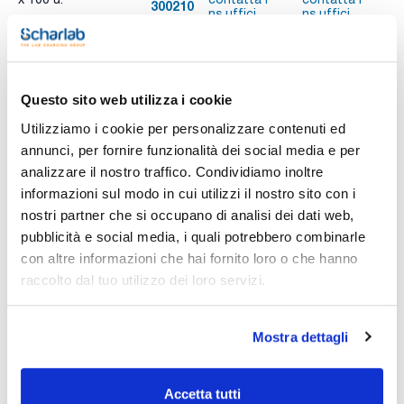
300210
A
ns.uffici
ns.uffici
Stampa pagina prodotto
Questo sito web utilizza i cookie
Caratteristiche
Diameter (mm) : 110
Utilizziamo i cookie per personalizzare contenuti ed
Particle retention in liquid (μm) : <2
annunci, per fornire funzionalità dei social media e per
Pack (u.) : 100
analizzare il nostro traffico. Condividiamo inoltre
Vedi di più
Per analisi quantitativa o gravimetrica.
informazioni sul modo in cui utilizzi il nostro sito con i
nostri partner che si occupano di analisi dei dati web,
pubblicità e social media, i quali potrebbero combinarle
con altre informazioni che hai fornito loro o che hanno
Documentazione tecnica
raccolto dal tuo utilizzo dei loro servizi.
TDS / Scheda tecnica
COA
Registrati per i download
Registrati per i download
Mostra dettagli
SDS / Scheda di
Sicurezza
Registrati per i download
Accetta tutti