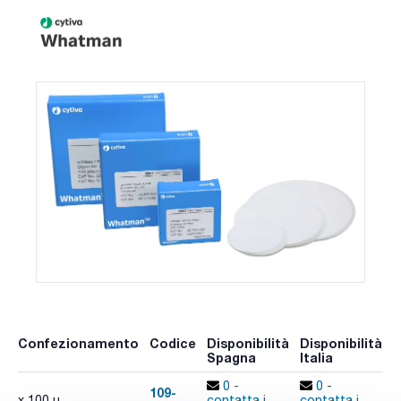
Confezionamento
Codice
Disponibilità
Disponibilità
P
Spagna
Italia
p
0 -
0 -
109-
x 100 u.
contatta i
contatta i