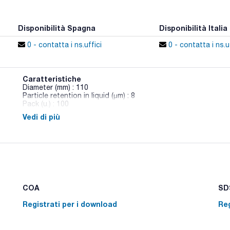
Disponibilità Spagna
Disponibilità Italia
0 - contatta i ns.uffici
0 - contatta i ns.uf
Caratteristiche
Diameter (mm) : 110
Particle retention in liquid (μm) : 8
Pack (u.) : 100
Vedi di più
Per analisi quantitativa o gravimetrica.
COA
SDS
Registrati per i download
Reg