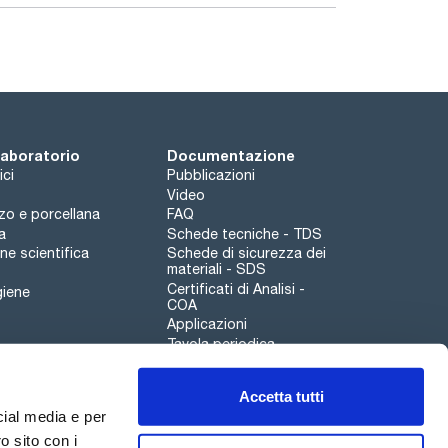
 laboratorio
Documentazione
ici
Pubblicazioni
Video
rzo e porcellana
FAQ
a
Schede tecniche - TDS
e scientifica
Schede di sicurezza dei
materiali - SDS
Certificati di Analisi -
giene
COA
Applicazioni
Tavola periodica
Scharlau leathergoods
Accetta tutti
Canale di segnalazioni
cial media e per
o sito con i