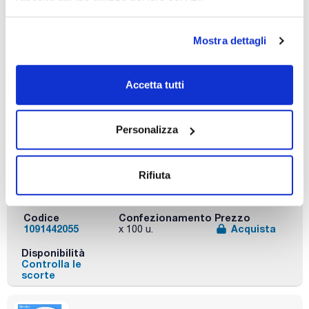
Codice
Confezionamento
Prezzo
1091442047
Acquista
x 100 u.
Mostra dettagli
Disponibilità
Controlla le
scorte
Accetta tutti
Personalizza
Diameter (mm)
Particle
Pack (u.)
retention in
55
100
Rifiuta
liquid (μm)
2,5
Codice
Confezionamento
Prezzo
1091442055
Acquista
x 100 u.
Disponibilità
Controlla le
scorte