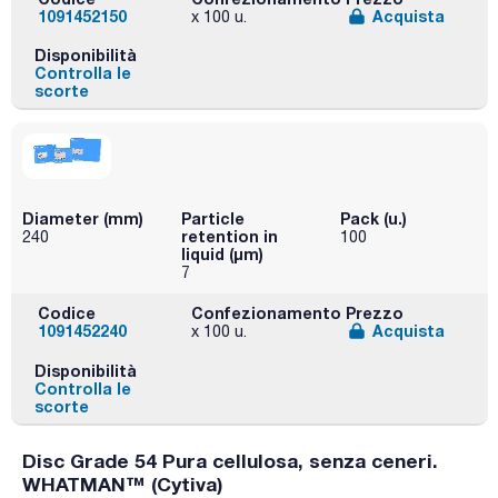
1091452150
Acquista
x 100 u.
Disponibilità
Controlla le
scorte
Diameter (mm)
Particle
Pack (u.)
retention in
240
100
liquid (μm)
7
Codice
Confezionamento
Prezzo
1091452240
Acquista
x 100 u.
Disponibilità
Controlla le
scorte
Disc Grade 54 Pura cellulosa, senza ceneri.
WHATMAN™ (Cytiva)