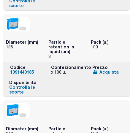
Controlla le
scorte
Diameter (mm)
Particle
Pack (u.)
retention in
185
100
liquid (μm)
8
Codice
Confezionamento
Prezzo
1091440185
Acquista
x 100 u.
Disponibilità
Controlla le
scorte
Diameter (mm)
Particle
Pack (u.)