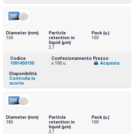
Diameter (mm)
Particle
Pack (u.)
retention in
150
100
liquid (μm)
2,7
Codice
Confezionamento
Prezzo
1091450150
Acquista
x 100 u.
Disponibilità
Controlla le
scorte
Diameter (mm)
Particle
Pack (u.)
retention in
185
100
liquid (μm)
2,7