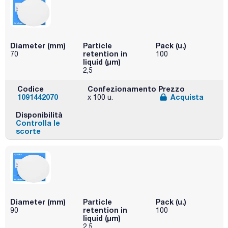
Diameter (mm)
Particle
Pack (u.)
retention in
70
100
liquid (μm)
2,5
Codice
Confezionamento
Prezzo
1091442070
Acquista
x 100 u.
Disponibilità
Controlla le
scorte
Diameter (mm)
Particle
Pack (u.)
retention in
90
100
liquid (μm)
2,5