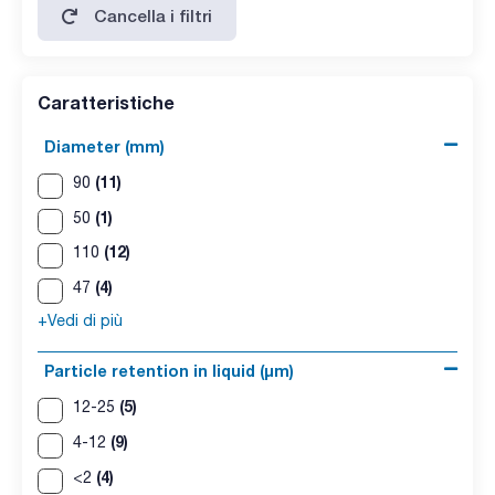
Cancella i filtri
Caratteristiche
Diameter (mm)
(11)
90
(1)
50
(12)
110
(4)
47
+Vedi di più
Particle retention in liquid (μm)
(5)
12-25
(9)
4-12
(4)
<2