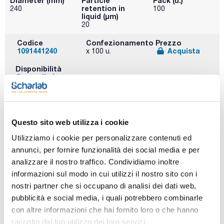
Diameter (mm)
Particle
Pack (u.)
retention in
240
100
liquid (μm)
20
Codice
Confezionamento
Prezzo
1091441240
Acquista
x 100 u.
Disponibilità
Controlla le
scorte
Disc Grade 42 Pura cellulosa, senza ceneri.
WHATMAN™ (Cytiva)
Questo sito web utilizza i cookie
Utilizziamo i cookie per personalizzare contenuti ed
annunci, per fornire funzionalità dei social media e per
analizzare il nostro traffico. Condividiamo inoltre
informazioni sul modo in cui utilizzi il nostro sito con i
Diameter (mm)
Particle
Pack (u.)
nostri partner che si occupano di analisi dei dati web,
retention in
47
100
pubblicità e social media, i quali potrebbero combinarle
liquid (μm)
con altre informazioni che hai fornito loro o che hanno
2,5
raccolto dal tuo utilizzo dei loro servizi.