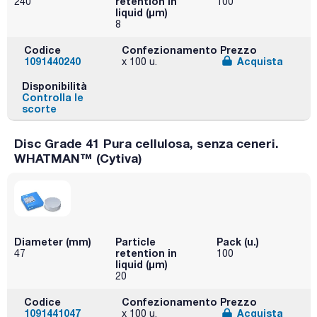
retention in
240
100
liquid (μm)
8
Codice
Confezionamento
Prezzo
1091440240
Acquista
x 100 u.
Disponibilità
Controlla le
scorte
Disc Grade 41 Pura cellulosa, senza ceneri.
WHATMAN™ (Cytiva)
Diameter (mm)
Particle
Pack (u.)
retention in
47
100
liquid (μm)
20
Codice
Confezionamento
Prezzo
1091441047
Acquista
x 100 u.