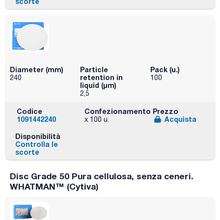
scorte
Diameter (mm)
Particle
Pack (u.)
retention in
240
100
liquid (μm)
2,5
Codice
Confezionamento
Prezzo
1091442240
Acquista
x 100 u.
Disponibilità
Controlla le
scorte
Disc Grade 50 Pura cellulosa, senza ceneri.
WHATMAN™ (Cytiva)