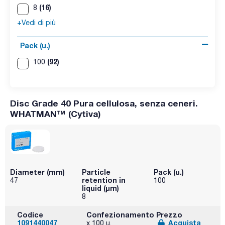
(16)
8
+Vedi di più
Pack (u.)
(92)
100
Disc Grade 40 Pura cellulosa, senza ceneri.
WHATMAN™ (Cytiva)
Diameter (mm)
Particle
Pack (u.)
retention in
47
100
liquid (μm)
8
Codice
Confezionamento
Prezzo
1091440047
Acquista
x 100 u.