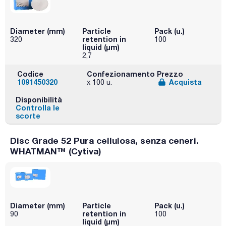
Diameter (mm)
Particle
Pack (u.)
retention in
320
100
liquid (μm)
2,7
Codice
Confezionamento
Prezzo
1091450320
Acquista
x 100 u.
Disponibilità
Controlla le
scorte
Disc Grade 52 Pura cellulosa, senza ceneri.
WHATMAN™ (Cytiva)
Diameter (mm)
Particle
Pack (u.)
retention in
90
100
liquid (μm)