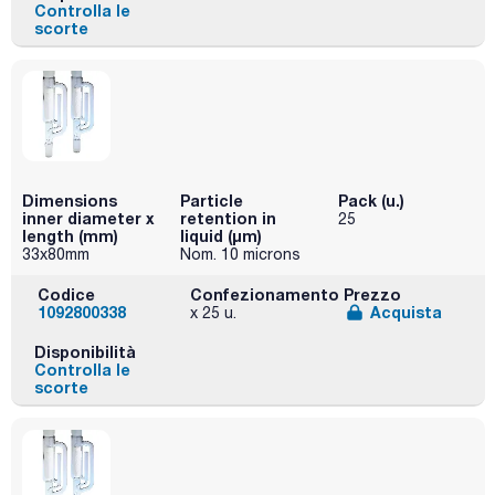
Controlla le
scorte
Dimensions
Particle
Pack (u.)
inner diameter x
retention in
25
length (mm)
liquid (μm)
33x80mm
Nom. 10 microns
Codice
Confezionamento
Prezzo
1092800338
Acquista
x 25 u.
Disponibilità
Controlla le
scorte