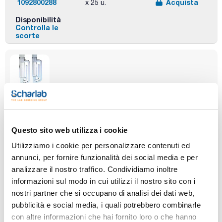
1092800288
Acquista
x 25 u.
Disponibilità
Controlla le
scorte
Dimensions
Particle
Pack (u.)
inner diameter x
retention in
25
length (mm)
liquid (μm)
Questo sito web utilizza i cookie
30x100mm
Nom. 10 microns
Utilizziamo i cookie per personalizzare contenuti ed
Codice
Confezionamento
Prezzo
annunci, per fornire funzionalità dei social media e per
1092800300
Acquista
x 25 u.
analizzare il nostro traffico. Condividiamo inoltre
Disponibilità
informazioni sul modo in cui utilizzi il nostro sito con i
Controlla le
nostri partner che si occupano di analisi dei dati web,
scorte
pubblicità e social media, i quali potrebbero combinarle
con altre informazioni che hai fornito loro o che hanno