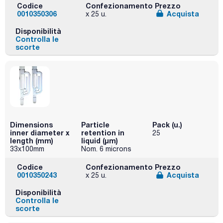
Codice
Confezionamento
Prezzo
0010350306
Acquista
x 25 u.
Disponibilità
Controlla le
scorte
Dimensions
Particle
Pack (u.)
inner diameter x
retention in
25
length (mm)
liquid (μm)
33x100mm
Nom. 6 microns
Codice
Confezionamento
Prezzo
0010350243
Acquista
x 25 u.
Disponibilità
Controlla le
scorte