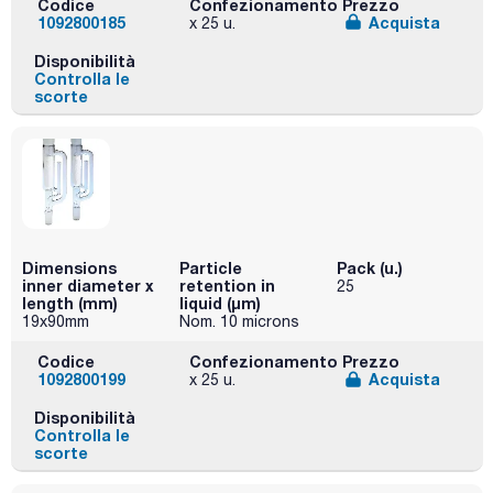
Codice
Confezionamento
Prezzo
1092800185
Acquista
x 25 u.
Disponibilità
Controlla le
scorte
Dimensions
Particle
Pack (u.)
inner diameter x
retention in
25
length (mm)
liquid (μm)
19x90mm
Nom. 10 microns
Codice
Confezionamento
Prezzo
1092800199
Acquista
x 25 u.
Disponibilità
Controlla le
scorte