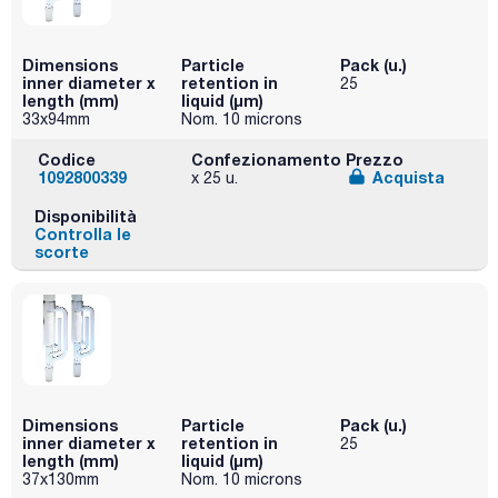
Dimensions
Particle
Pack (u.)
inner diameter x
retention in
25
length (mm)
liquid (μm)
33x94mm
Nom. 10 microns
Codice
Confezionamento
Prezzo
1092800339
Acquista
x 25 u.
Disponibilità
Controlla le
scorte
Dimensions
Particle
Pack (u.)
inner diameter x
retention in
25
length (mm)
liquid (μm)
37x130mm
Nom. 10 microns