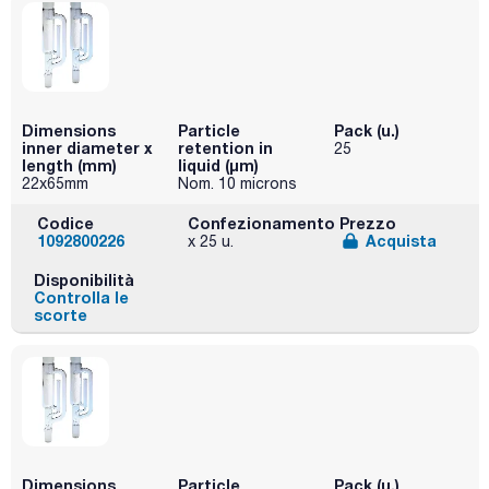
Dimensions
Particle
Pack (u.)
inner diameter x
retention in
25
length (mm)
liquid (μm)
22x65mm
Nom. 10 microns
Codice
Confezionamento
Prezzo
1092800226
Acquista
x 25 u.
Disponibilità
Controlla le
scorte
Dimensions
Particle
Pack (u.)