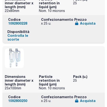
inner diameter x
retention in
25
length (mm)
liquid (μm)
22x80mm
Nom. 10 microns
Codice
Confezionamento
Prezzo
1092800228
Acquista
x 25 u.
Disponibilità
Controlla le
scorte
Dimensions
Particle
Pack (u.)
inner diameter x
retention in
25
length (mm)
liquid (μm)
25x100mm
Nom. 10 microns
Codice
Confezionamento
Prezzo
1092800250
Acquista
x 25 u.