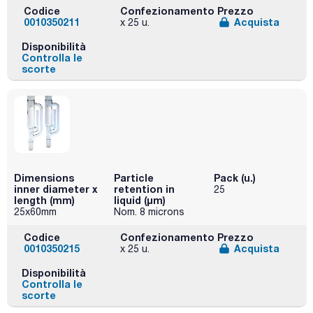
Codice
Confezionamento
Prezzo
0010350211
Acquista
x 25 u.
Disponibilità
Controlla le
scorte
Dimensions
Particle
Pack (u.)
inner diameter x
retention in
25
length (mm)
liquid (μm)
25x60mm
Nom. 8 microns
Codice
Confezionamento
Prezzo
0010350215
Acquista
x 25 u.
Disponibilità
Controlla le
scorte