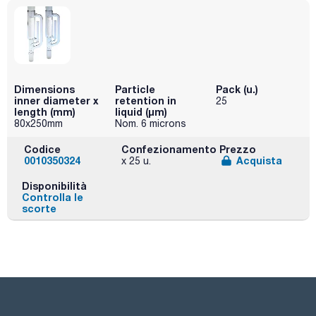
Dimensions
Particle
Pack (u.)
inner diameter x
retention in
25
length (mm)
liquid (μm)
80x250mm
Nom. 6 microns
Codice
Confezionamento
Prezzo
0010350324
Acquista
x 25 u.
Disponibilità
Controlla le
scorte