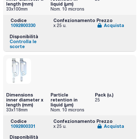
length (mm)
liquid (μm)
33x100mm
Nom. 10 microns
Codice
Confezionamento
Prezzo
1092800330
Acquista
x 25 u.
Disponibilità
Controlla le
scorte
Dimensions
Particle
Pack (u.)
inner diameter x
retention in
25
length (mm)
liquid (μm)
33x118mm
Nom. 10 microns
Codice
Confezionamento
Prezzo
1092800331
Acquista
x 25 u.
Disponibilità