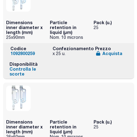
Dimensions
Particle
Pack (u.)
inner diameter x
retention in
25
length (mm)
liquid (μm)
25x90mm
Nom. 10 microns
Codice
Confezionamento
Prezzo
1092800259
Acquista
x 25 u.
Disponibilità
Controlla le
scorte
Dimensions
Particle
Pack (u.)
inner diameter x
retention in
25
length (mm)
liquid (μm)
26x60mm
Nom. 10 microns