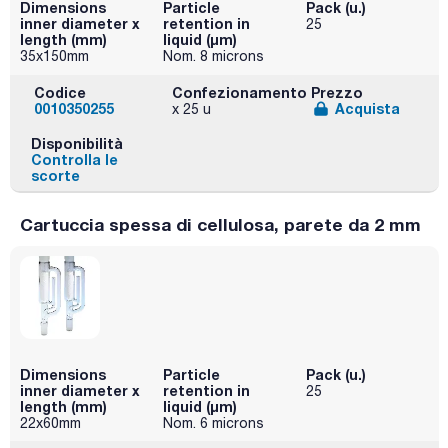
Dimensions
Particle
Pack (u.)
inner diameter x
retention in
25
length (mm)
liquid (μm)
35x150mm
Nom. 8 microns
Codice
Confezionamento
Prezzo
0010350255
Acquista
x 25 u
Disponibilità
Controlla le
scorte
Cartuccia spessa di cellulosa, parete da 2 mm
Dimensions
Particle
Pack (u.)
inner diameter x
retention in
25
length (mm)
liquid (μm)
22x60mm
Nom. 6 microns