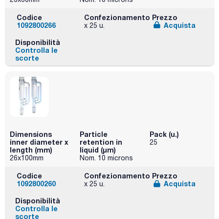
Codice
Confezionamento
Prezzo
1092800266
Acquista
x 25 u.
Disponibilità
Controlla le
scorte
Dimensions
Particle
Pack (u.)
inner diameter x
retention in
25
length (mm)
liquid (μm)
26x100mm
Nom. 10 microns
Codice
Confezionamento
Prezzo
1092800260
Acquista
x 25 u.
Disponibilità
Controlla le
scorte