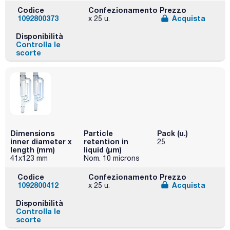
Codice
Confezionamento
Prezzo
1092800373
Acquista
x 25 u.
Disponibilità
Controlla le
scorte
Dimensions
Particle
Pack (u.)
inner diameter x
retention in
25
length (mm)
liquid (μm)
41x123 mm
Nom. 10 microns
Codice
Confezionamento
Prezzo
1092800412
Acquista
x 25 u.
Disponibilità
Controlla le
scorte