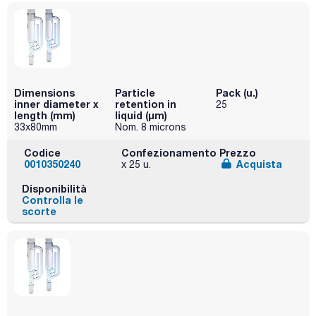
Dimensions
Particle
Pack (u.)
inner diameter x
retention in
25
length (mm)
liquid (μm)
33x80mm
Nom. 8 microns
Codice
Confezionamento
Prezzo
0010350240
Acquista
x 25 u.
Disponibilità
Controlla le
scorte