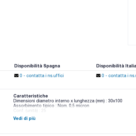
Disponibilità Spagna
Disponibilità Itali
0 - contatta i ns.uffici
0 - contatta i ns.
Caratteristiche
Dimensioni diametro interno x lunghezza (mm) : 30x100
Assorbimento tipico : Nom. 0,5 micron
Conf. (unità) : 25
Vedi di più
Cartucce realizzate in microfibra di quarzo estremamente pur
di metalli pesanti. Resistono a temperature fino a 900 °C. Qu
emissioni in ambienti ad alta temperatura e per l'analisi di gas