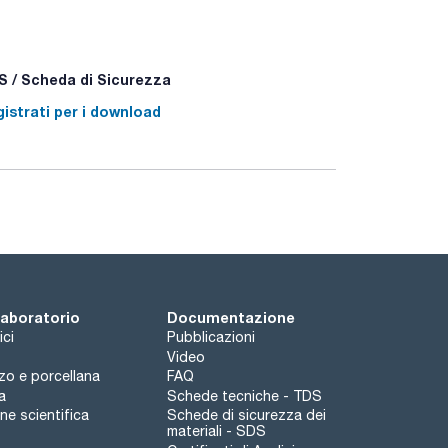
 / Scheda di Sicurezza
istrati per i download
 laboratorio
Documentazione
ici
Pubblicazioni
Video
rzo e porcellana
FAQ
a
Schede tecniche - TDS
e scientifica
Schede di sicurezza dei
materiali - SDS