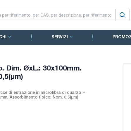
CHI
SERVIZI
PROMOZ
rzo. Dim. ØxL.: 30x100mm.
0,5(µm)
cce di estrazione in microfibra di quarzo
00mm. Assorbimento tipico: Nom. 0,5(µm)