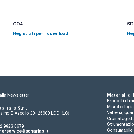
COA
SDS
Registrati per i download
Reg
Materiali di
i alla Newsletter
Prodotti chim
Microbiologia
b Italia S.r.l.
Vetreria, qua
simo D’Azeglio 20- 26900 LODI (LO)
Cromatografi
Strumentazion
2 9823 0679
Consumabile
erservice@scharlab.it