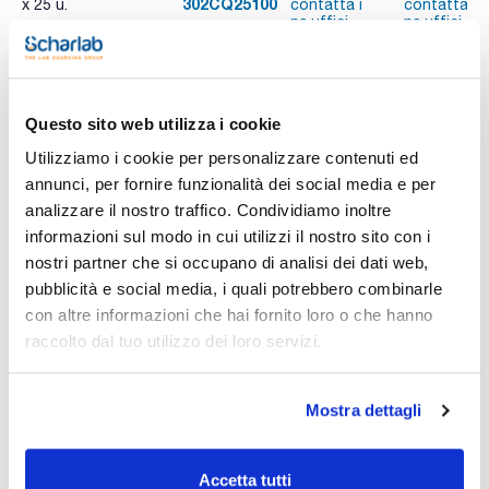
302CQ25100
x 25 u.
contatta i
contatta i
ns.uffici
ns.uffici
Stampa pagina prodotto
Questo sito web utilizza i cookie
Caratteristiche
Dimensions inner diameter x length (mm) : 25x100mm
Utilizziamo i cookie per personalizzare contenuti ed
Particle retention in liquid (μm) : Nom. 0,5 microns
annunci, per fornire funzionalità dei social media e per
Pack (u.) : 25
analizzare il nostro traffico. Condividiamo inoltre
Vedi di più
Cartucce di estrazione Soxhlet
informazioni sul modo in cui utilizzi il nostro sito con i
nostri partner che si occupano di analisi dei dati web,
pubblicità e social media, i quali potrebbero combinarle
con altre informazioni che hai fornito loro o che hanno
Documentazione tecnica
raccolto dal tuo utilizzo dei loro servizi.
TDS / Scheda tecnica
COA
Registrati per i download
Registrati per i download
Mostra dettagli
SDS / Scheda di
Sicurezza
Registrati per i download
Accetta tutti