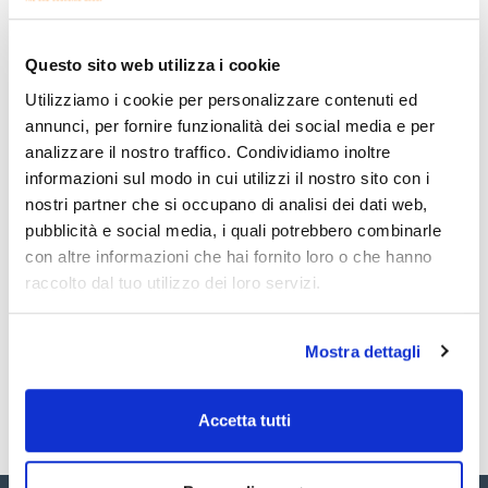
Stampa pagina prodotto
Caratteristiche
Diameter (mm) : 47
Particle retention in liquid (μm) : 1,5
Questo sito web utilizza i cookie
Pack (u.) : 100
Utilizziamo i cookie per personalizzare contenuti ed
Vedi di più
Filtri per uso generale, ritenzione di particelle fini ed elevata
annunci, per fornire funzionalità dei social media e per
capacità di carico. Utili per l'analisi dell'inquinamento
dell'acqua e degli effluenti, per i terreni di coltura, per l'analisi
analizzare il nostro traffico. Condividiamo inoltre
degli alimenti e per la filtrazione delle proteine. Sono inoltre
informazioni sul modo in cui utilizzi il nostro sito con i
consigliati per il monitoraggio ambientale.È possibile
consultare la gamma completa sul nostro sito web.
nostri partner che si occupano di analisi dei dati web,
Documentazione tecnica
pubblicità e social media, i quali potrebbero combinarle
TDS / Scheda tecnica
COA
con altre informazioni che hai fornito loro o che hanno
raccolto dal tuo utilizzo dei loro servizi.
Registrati per i download
Registrati per i download
SDS / Scheda di
Sicurezza
Mostra dettagli
Registrati per i download
Accetta tutti