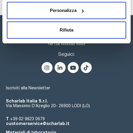
PTFE: i filtri di siringa in PTFE sono quelli con minor parte
estraibile e maggior compatibilità chimica. Sono molto adatti
Personalizza
per filtrazione di solventi grazie alla loro natura idrofobica.
Sono fatti per filtrare i solventi più aggressivi, acidi e basi
forti e sono disponibili anche nella versione idrofila.
Rifiuta
Esteri misti di cellulosa: questi filtri sono composti da
acetato di cellulosa e nitrato di cellulosa. Poiché è
biologicamente inerte, questa è una delle membrane più
utilizzate nelle applicazioni analitiche e di ricerca.
Seguici:
PVDF: i filtri di siringa in polivinilideno di fluoruro (PVDF) sono
indicati per la filtrazione di campioni di proteine grazie alla
loro scarsa ritenzione.
PP: i filtri di siringa in PP (polipropilene) idrofobico hanno una
grande resistenza ai solventi, bassa unione a proteine e
buona compatibilità termica. Si usano per la filtrazione
Iscriviti alla Newsletter
generale di campioni biologici, solventi, acqua deionizzata e
si usano per UHPLC.
Scharlab Italia S.r.l.
Via Massimo D’Azeglio 20- 26900 LODI (LO)
T
+39 02 9823 0679
customerservice@scharlab.it
Materiali di laboratorio