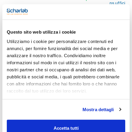
ns.uffici
Stampa pagina prodotto
Questo sito web utilizza i cookie
Caratteristiche
Filtro : AC
Utilizziamo i cookie per personalizzare contenuti ed
Diametro (mm) : 25
annunci, per fornire funzionalità dei social media e per
Dimensione poro (µm) : 0,45
Sterile : Sì
analizzare il nostro traffico. Condividiamo inoltre
Vedi di più
Conf. (unità) : 50
informazioni sul modo in cui utilizzi il nostro sito con i
GVS offre una gamma di filtri per siringa progettati per la
nostri partner che si occupano di analisi dei dati web,
filtrazione rapida ed efficiente di soluzioni acquose e
pubblicità e social media, i quali potrebbero combinarle
organiche. Sono realizzati con un'ampia varietà di membrane
filtranti. Sono adatti a numerose applicazioni nei laboratori di
con altre informazioni che hai fornito loro o che hanno
Documentazione tecnica
analisi farmaceutiche, ambientali, biotecnologiche,
raccolto dal tuo utilizzo dei loro servizi.
alimentari/bevande e agricole. Offrono elevata produttività e
velocità di preparazione del campione.
TDS / Scheda tecnica
COA
- Basso volume di ritenzione grazie al design migliorato del
canale di flusso e allo spazio ridotto tra i supporti all'interno
Registrati per i download
Registrati per i download
Mostra dettagli
dell'alloggiamento.
SDS / Scheda di
- Rigoroso controllo di qualità: i filtri per siringa vengono
Sicurezza
sottoposti a test completi per garantire la corretta tenuta e
tenuta, impedendo il bypass del campione.
Registrati per i download
Accetta tutti
- Identificazione precisa: tutti i filtri sono stampati con il