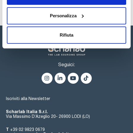
materiale di filtrazione e la dimensione dei pori, consentendo
una facile identificazione anche all'esterno della confezione
originale.
Personalizza
- Alloggiamento in acrilico modificato per supportare la
membrana in entrambe le direzioni, consentendo sia
l'iniezione che l'aspirazione del campione.
Rifiuta
Seguici:
Iscriviti alla Newsletter
Scharlab Italia S.r.l.
Via Massimo D’Azeglio 20- 26900 LODI (LO)
T
+39 02 9823 0679