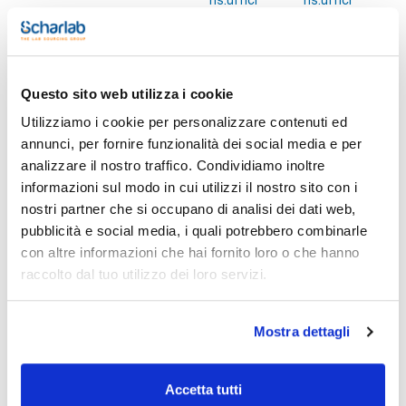
Stampa pagina prodotto
Questo sito web utilizza i cookie
Caratteristiche
Diametro filtro (mm) : 70
Utilizziamo i cookie per personalizzare contenuti ed
Capacità (ml) : 180
Lunghezza gambo (mm) : 57
annunci, per fornire funzionalità dei social media e per
Fori (mm) : 2,0
Vedi di più
analizzare il nostro traffico. Condividiamo inoltre
Conf. (unità) : 1
informazioni sul modo in cui utilizzi il nostro sito con i
Resistenti, leggeri e stampati in due pezzi; possono essere
nostri partner che si occupano di analisi dei dati web,
facilmente separato per la pulizia.
Sono infrangibili e resistenti alla corrosione e al calore (120
pubblicità e social media, i quali potrebbero combinarle
°C), sono autoclavabili e hanno un'eccellente resistenza
Documentazione tecnica
con altre informazioni che hai fornito loro o che hanno
chimica.
Adatti al contatto con gli alimenti.
raccolto dal tuo utilizzo dei loro servizi.
TDS / Scheda tecnica
COA
Registrati per i download
Registrati per i download
Mostra dettagli
SDS / Scheda di
Sicurezza
Registrati per i download
Accetta tutti