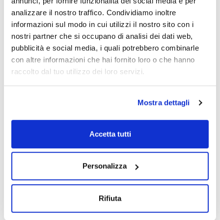
annunci, per fornire funzionalità dei social media e per
analizzare il nostro traffico. Condividiamo inoltre
informazioni sul modo in cui utilizzi il nostro sito con i
Materiale
Diametro (mm)
Porosità (µm)
Nitrato di
47
0,45
nostri partner che si occupano di analisi dei dati web,
cellulosa
pubblicità e social media, i quali potrebbero combinarle
con altre informazioni che hai fornito loro o che hanno
Sterilità
Colore
Griglia
Sì
Bianca
Nera
raccolto dal tuo utilizzo dei loro servizi.
Conf. (unità)
100
Mostra dettagli
Codice
Confezionamento
Prezzo
ES47045100
Acquista
x 100 u.
Accetta tutti
Disponibilità
Controlla le
scorte
Personalizza
Rifiuta