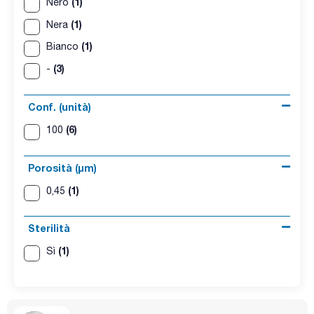
(1)
Nero
(1)
Nera
(1)
Bianco
(3)
-
Conf. (unità)
(6)
100
Porosità (µm)
(1)
0,45
Sterilità
(1)
Sì