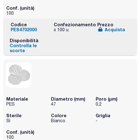
Conf. (unità)
100
Codice
Confezionamento
Prezzo
PES4702000
Acquista
x 100 u.
Disponibilità
Controlla le
scorte
Materiale
Diametro (mm)
Poro (µm)
PES
47
0,2
Sterile
Colore
Griglia
Sì
Bianco
-
Conf. (unità)
100