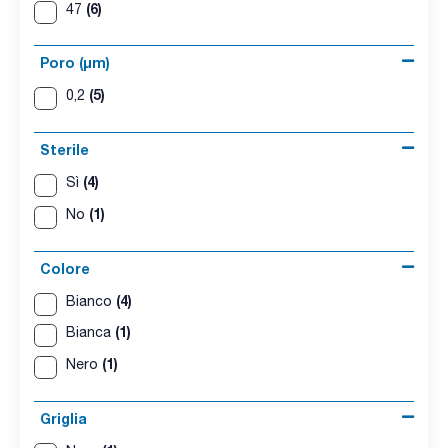
(6)
47
Poro (µm)
(5)
0,2
Sterile
(4)
Sì
(1)
No
Colore
(4)
Bianco
(1)
Bianca
(1)
Nero
Griglia