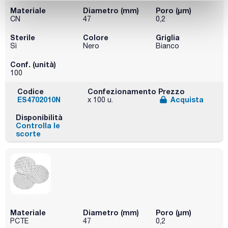
Materiale
Diametro (mm)
Poro (µm)
CN
47
0,2
Sterile
Colore
Griglia
Sì
Nero
Bianco
Conf. (unità)
100
Codice
Confezionamento
Prezzo
ES4702010N
Acquista
x 100 u.
Disponibilità
Controlla le
scorte
Materiale
Diametro (mm)
Poro (µm)
PCTE
47
0,2