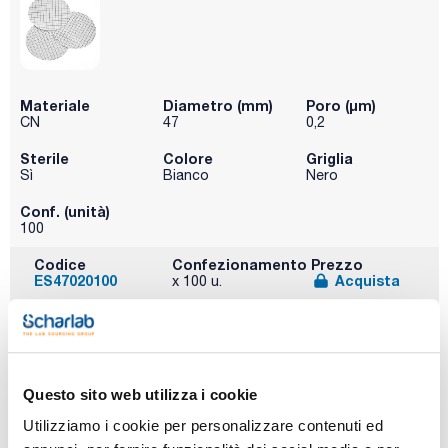
Materiale
Diametro (mm)
Poro (µm)
CN
47
0,2
Sterile
Colore
Griglia
Sì
Bianco
Nero
Conf. (unità)
100
Codice
Confezionamento
Prezzo
ES47020100
Acquista
x 100 u.
Disponibilità
Controlla le
scorte
Questo sito web utilizza i cookie
Utilizziamo i cookie per personalizzare contenuti ed