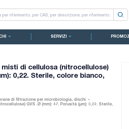
CHI
SERVIZI
PROMOZ
isti di cellulosa (nitrocellulose)
m): 0,22. Sterile, colore bianco,
ane di filtrazione per microbiologia, dischi
itrocellulose) GVS .Ø (mm): 47. Porusità (µm): 0,22. Sterile,