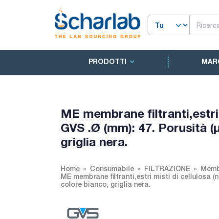
PRODOTTI
MAR
ME membrane filtranti,estri m
GVS .Ø (mm): 47. Porusità (µ
griglia nera.
Home
Consumabile
FILTRAZIONE
Membr
ME membrane filtranti,estri misti di cellulosa (n
colore bianco, griglia nera.