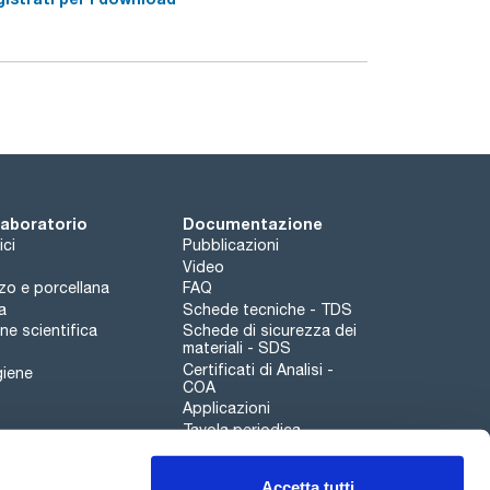
 laboratorio
Documentazione
ici
Pubblicazioni
Video
rzo e porcellana
FAQ
a
Schede tecniche - TDS
e scientifica
Schede di sicurezza dei
materiali - SDS
Certificati di Analisi -
giene
COA
Applicazioni
Tavola periodica
Scharlau leathergoods
Accetta tutti