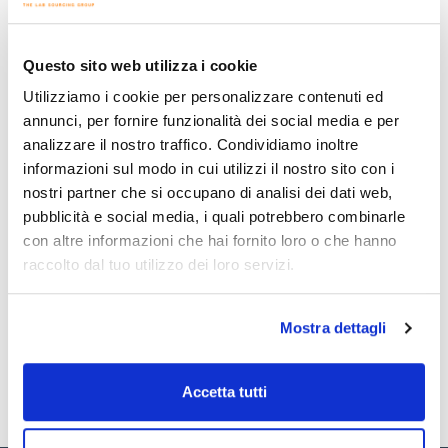
Stampa pagina prodotto
Caratteristiche
Material : MCE
Diameter (mm) : 47
Questo sito web utilizza i cookie
Pore size (µm) : 0,22
Sterility : No
Utilizziamo i cookie per personalizzare contenuti ed
Vedi di più
Grid : No
annunci, per fornire funzionalità dei social media e per
Colour : White
Pack (u.) : 100
analizzare il nostro traffico. Condividiamo inoltre
informazioni sul modo in cui utilizzi il nostro sito con i
Queste membrane idrofile sono composte da una miscela di
nitrato di cellulosa inerte e acetato di cellulosa. La loro
nostri partner che si occupano di analisi dei dati web,
Documentazione tecnica
struttura microporosa uniforme garantisce le massime
pubblicità e social media, i quali potrebbero combinarle
prestazioni nei filtri a membrana. Sono ideali per la filtrazione
di soluzioni acquose, inclusi i tamponi. Sono autoclavabili a
con altre informazioni che hai fornito loro o che hanno
TDS / Scheda tecnica
COA
121 °C per 20 minuti. L'intervallo di pH è compreso tra 4 e 10.
raccolto dal tuo utilizzo dei loro servizi.
Registrati per i download
Registrati per i download
SDS / Scheda di
Sicurezza
Mostra dettagli
Registrati per i download
Accetta tutti