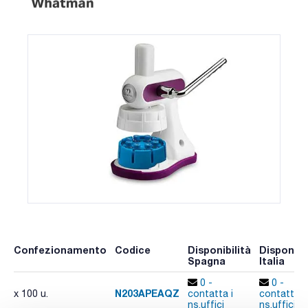
Confezionamento
Codice
Disponibilità
Disponibil
Spagna
Italia
0 -
0 -
N203APEAQZ
x 100 u.
contatta i
contatta i
ns.uffici
ns.uffici