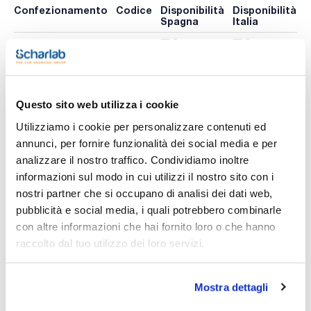
Confezionamento
Codice
Disponibilità
Disponibilità
P
Spagna
Italia
p
0 -
0 -
309-
x u.
contatta i
contatta i
107597
A
ns.uffici
ns.uffici
Questo sito web utilizza i cookie
Utilizziamo i cookie per personalizzare contenuti ed
Stampa pagina prodotto
Caratteristiche
annunci, per fornire funzionalità dei social media e per
Capacity (ml) : 500
analizzare il nostro traffico. Condividiamo inoltre
Height (mm) : 270
Thread : GL 25
informazioni sul modo in cui utilizzi il nostro sito con i
Pack (u.) : 1
Vedi di più
nostri partner che si occupano di analisi dei dati web,
Matracci tarati in PFA.
pubblicità e social media, i quali potrebbero combinarle
Tolleranze di classe secondo DIN EN ISO 1042.
con altre informazioni che hai fornito loro o che hanno
Matracci a elevata trasparenza con segni anulari calibrati
individualmente; il tappo a vite ermetico previene la
raccolto dal tuo utilizzo dei loro servizi.
contaminazione dall'esterno. Resistente alle alte
Documentazione tecnica
temperature e agli attacchi chimici.
L'esposizione a temperature superiori a 121 °C (autoclave)
non altera in modo permanente i limiti di tolleranza. La pulizia
Mostra dettagli
TDS / Scheda tecnica
COA
a temperature superiori a 60 °C può danneggiare le
marcature.
Registrati per i download
Registrati per i download