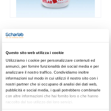
Confezionamento
Codice
Disponibilità
Disponibilità
P
Spagna
Italia
p
0 -
0 -
309-
x 3u.
contatta i
contatta i
67695B
A
Questo sito web utilizza i cookie
ns.uffici
ns.uffici
Utilizziamo i cookie per personalizzare contenuti ed
annunci, per fornire funzionalità dei social media e per
analizzare il nostro traffico. Condividiamo inoltre
Stampa pagina prodotto
informazioni sul modo in cui utilizzi il nostro sito con i
Caratteristiche
nostri partner che si occupano di analisi dei dati web,
Capacity (ml) : 1000
Height (mm) : 310
pubblicità e social media, i quali potrebbero combinarle
Neck : NS 24/29
con altre informazioni che hai fornito loro o che hanno
Pack (u.) : 3
Vedi di più
raccolto dal tuo utilizzo dei loro servizi.
Matracci tarati PMP. Classe B, tolleranze secondo DIN EN ISO
1042, trasparenti, con volume regolato individualmente in