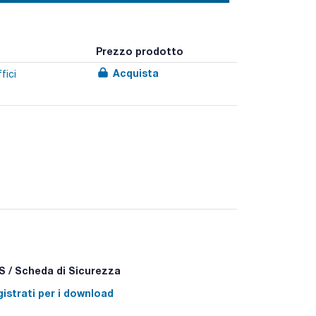
Prezzo prodotto
Acquista
fici
 espulsore del puntale per ridurre il rischio di
 del pistone rimovibile e il lavaggio con acqua
icropipette sono testate singolarmente e vengono
sce l'accuratezza.
atibilità CE/IVD.
 / Scheda di Sicurezza
istrati per i download