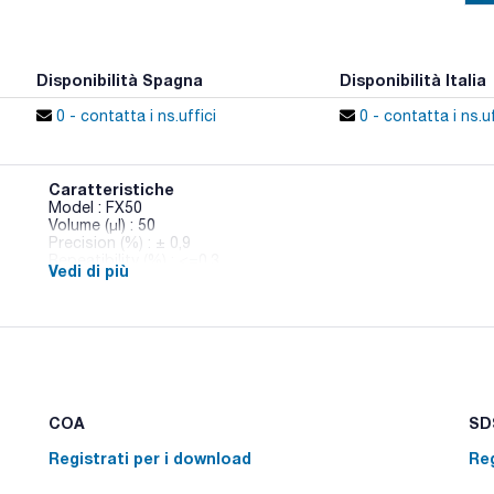
Disponibilità Spagna
Disponibilità Italia
0 - contatta i ns.uffici
0 - contatta i ns.uf
Caratteristiche
Model : FX50
Volume (µl) : 50
Precision (%) : ± 0,9
Repeatibility (%) : <=0,3
Vedi di più
Tips : 425-000960
Pack (u.) : 1
Pipette completamente autoclavabili a 121 °C per 20 minuti con
contaminazione. L'unica manutenzione richiesta è la rimozione
distillata in caso di utilizzo di liquidi corrosivi. Tutte le m
fornite con un certificato di controllo qualità che ne garanti
Calibrate individualmente secondo la norma EN ISO 8655.Comp
COA
SDS
Registrati per i download
Reg