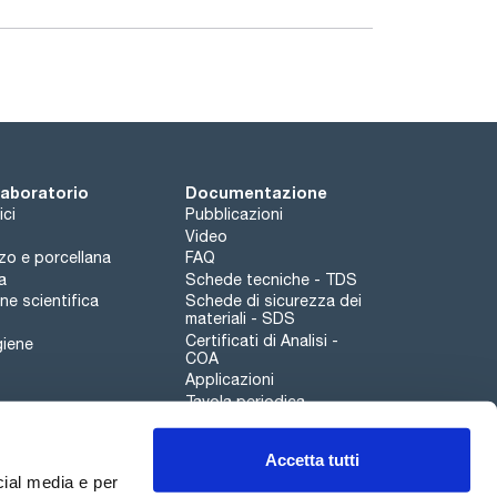
 laboratorio
Documentazione
ici
Pubblicazioni
Video
rzo e porcellana
FAQ
a
Schede tecniche - TDS
e scientifica
Schede di sicurezza dei
materiali - SDS
Certificati di Analisi -
giene
COA
Applicazioni
Tavola periodica
Scharlau leathergoods
Accetta tutti
Canale di segnalazioni
cial media e per