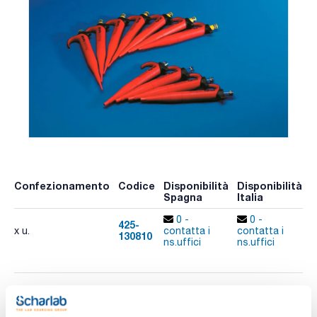
Confezionamento
Codice
Disponibilità
Disponibilità
P
Spagna
Italia
p
0 -
0 -
425-
x u.
contatta i
contatta i
130810
A
ns.uffici
ns.uffici
Stampa pagina prodotto