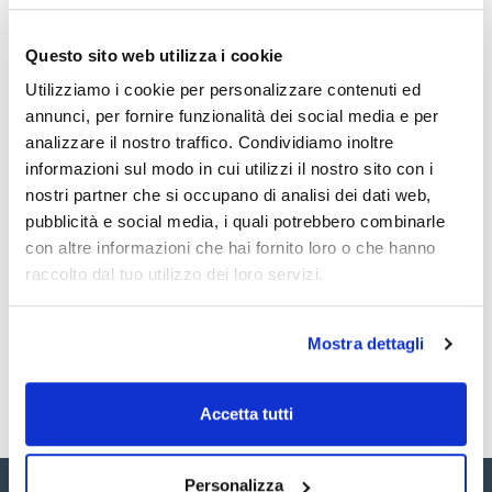
Caratteristiche
Model : FX100
Volume (µl) : 100
Questo sito web utilizza i cookie
Precision (%) : ± 0,9
Repeatibility (%) : <=0,3
Vedi di più
Utilizziamo i cookie per personalizzare contenuti ed
Tips : 425-000958 / 940 / 968 / 944
Pack (u.) : 1
annunci, per fornire funzionalità dei social media e per
Pipette completamente autoclavabili a 121 °C per 20 minuti
analizzare il nostro traffico. Condividiamo inoltre
con espulsore del puntale per ridurre il rischio di
informazioni sul modo in cui utilizzi il nostro sito con i
contaminazione. L'unica manutenzione richiesta è la
Documentazione tecnica
rimozione del pistone rimovibile e il lavaggio con acqua
nostri partner che si occupano di analisi dei dati web,
distillata in caso di utilizzo di liquidi corrosivi. Tutte le
pubblicità e social media, i quali potrebbero combinarle
micropipette sono testate singolarmente e vengono fornite
TDS / Scheda tecnica
COA
con un certificato di controllo qualità che ne garantisce
con altre informazioni che hai fornito loro o che hanno
l'accuratezza.
Registrati per i download
Registrati per i download
raccolto dal tuo utilizzo dei loro servizi.
Calibrate individualmente secondo la norma EN ISO
SDS / Scheda di
8655.Compatibilità CE/IVD.
Sicurezza
Registrati per i download
Mostra dettagli
Accetta tutti
Personalizza