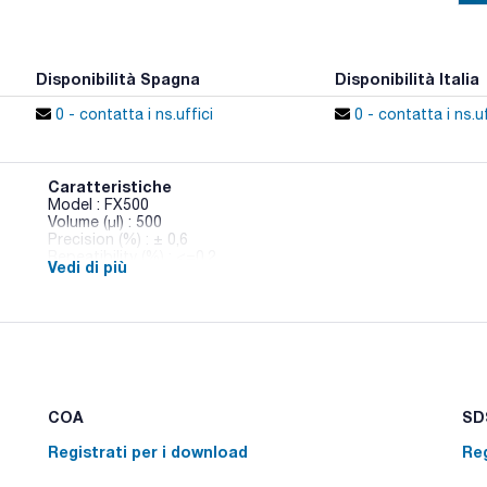
Disponibilità Spagna
Disponibilità Italia
0 - contatta i ns.uffici
0 - contatta i ns.uf
Caratteristiche
Model : FX500
Volume (µl) : 500
Precision (%) : ± 0,6
Repeatibility (%) : <=0,2
Vedi di più
Tips : 425-000961 / 941 / 957 / 963 / 967
Pack (u.) : 1
Pipette completamente autoclavabili a 121 °C per 20 minuti con
contaminazione. L'unica manutenzione richiesta è la rimozione
distillata in caso di utilizzo di liquidi corrosivi. Tutte le m
fornite con un certificato di controllo qualità che ne garanti
Calibrate individualmente secondo la norma EN ISO 8655.Comp
COA
SDS
Registrati per i download
Reg