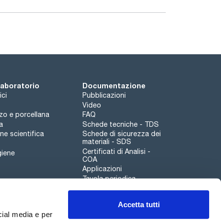
 laboratorio
Documentazione
ici
Pubblicazioni
Video
rzo e porcellana
FAQ
a
Schede tecniche - TDS
e scientifica
Schede di sicurezza dei
materiali - SDS
Certificati di Analisi -
giene
COA
Applicazioni
Tavola periodica
Scharlau leathergoods
Accetta tutti
Canale di segnalazioni
cial media e per