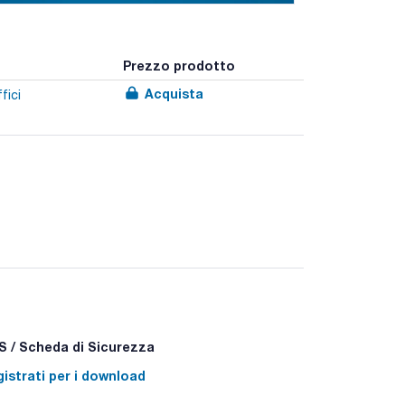
Prezzo prodotto
Acquista
fici
 espulsore del puntale per ridurre il rischio di
 del pistone rimovibile e il lavaggio con acqua
icropipette sono testate singolarmente e vengono
sce l'accuratezza.
atibilità CE/IVD.
 / Scheda di Sicurezza
istrati per i download