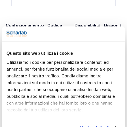
Confezionamento
Codice
Disponibilità
Disponibili
Spagna
Italia
0 -
GILFD10004
Disponibile
x u.
contatta i
ns.uffici
Questo sito web utilizza i cookie
Utilizziamo i cookie per personalizzare contenuti ed
annunci, per fornire funzionalità dei social media e per
Stampa pagina prodotto
analizzare il nostro traffico. Condividiamo inoltre
Caratteristiche
informazioni sul modo in cui utilizzi il nostro sito con i
Model : M100E
Volume (µL) : 10 50 100
nostri partner che si occupano di analisi dei dati web,
System error (µL) : ± 0.50 ± 0.75 ± 1.00
pubblicità e social media, i quali potrebbero combinarle
Random error (µL) : <= 0.20 <= 0.30 <= 0.40
Vedi di più
Pack (u.) : 1
con altre informazioni che hai fornito loro o che hanno
raccolto dal tuo utilizzo dei loro servizi.
Pipettaggio ergonomico per liquidi non acquosi.
Le pipette a spostamento positivo MICROMAN® E, in
combinazione con i loro pistoni capillari, offrono la massima
precisione di pipettaggio per campioni non acquosi, come
Documentazione tecnica