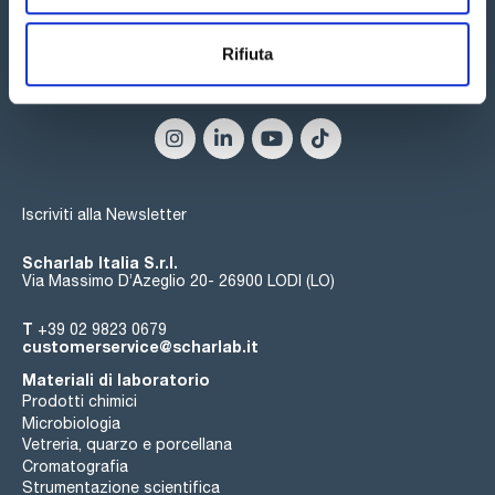
ridurre al minimo l'affaticamento muscolare;
- L'esclusivo sistema di tracciamento della piastra aumenta
l'affidabilità durante l'utilizzo di micropiastre;
Rifiuta
- L'ampia scelta di modalità di pipettaggio consente di
eseguire diverse attività di manipolazione dei liquidi in modo
Seguici:
rapido e semplice.
Iscriviti alla Newsletter
Scharlab Italia S.r.l.
Via Massimo D’Azeglio 20- 26900 LODI (LO)
T
+39 02 9823 0679
customerservice@scharlab.it
Materiali di laboratorio
Prodotti chimici
Microbiologia
Vetreria, quarzo e porcellana
Cromatografia
Strumentazione scientifica