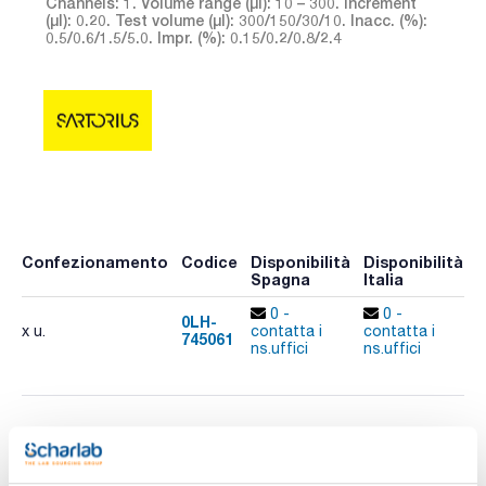
Channels: 1. Volume range (µl): 10 – 300. Increment
(µl): 0.20. Test volume (µl): 300/150/30/10. Inacc. (%):
0.5/0.6/1.5/5.0. Impr. (%): 0.15/0.2/0.8/2.4
Confezionamento
Codice
Disponibilità
Disponibilità
P
Spagna
Italia
p
0 -
0 -
0LH-
x u.
contatta i
contatta i
745061
A
ns.uffici
ns.uffici
Stampa pagina prodotto
Caratteristiche
Nº Canali : 1