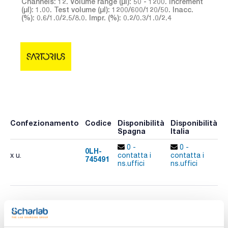
Channels: 12. Volume range (µl): 50 - 1200. Increment
(µl): 1.00. Test volume (µl): 1200/600/120/50. Inacc.
(%): 0.6/1.0/2.5/8.0. Impr. (%): 0.2/0.3/1.0/2.4
Confezionamento
Codice
Disponibilità
Disponibilità
P
Spagna
Italia
p
0 -
0 -
0LH-
x u.
contatta i
contatta i
745491
A
ns.uffici
ns.uffici
Stampa pagina prodotto
Caratteristiche
Nº Canali : 12