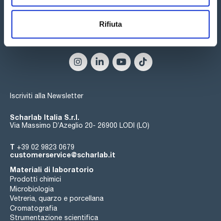
ridurre al minimo l'affaticamento muscolare;
- L'esclusivo sistema di tracciamento della piastra aumenta
l'affidabilità durante l'utilizzo di micropiastre;
Rifiuta
- L'ampia scelta di modalità di pipettaggio consente di
eseguire diverse attività di manipolazione dei liquidi in modo
Seguici:
rapido e semplice.
Iscriviti alla Newsletter
Scharlab Italia S.r.l.
Via Massimo D’Azeglio 20- 26900 LODI (LO)
T
+39 02 9823 0679
customerservice@scharlab.it
Materiali di laboratorio
Prodotti chimici
Microbiologia
Vetreria, quarzo e porcellana
Cromatografia
Strumentazione scientifica