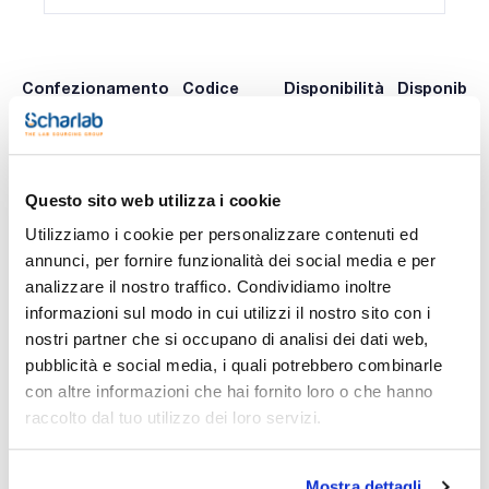
Confezionamento
Codice
Disponibilità
Disponibili
Spagna
Italia
0 -
0 -
GILF164100
x 50 u.
contatta i
contatta i
ns.uffici
ns.uffici
Questo sito web utilizza i cookie
Utilizziamo i cookie per personalizzare contenuti ed
annunci, per fornire funzionalità dei social media e per
Stampa pagina prodotto
analizzare il nostro traffico. Condividiamo inoltre
Caratteristiche
Volume range (µL) : 1-12.5
informazioni sul modo in cui utilizzi il nostro sito con i
Volume (µL) : 2 5 10
nostri partner che si occupano di analisi dei dati web,
System error (µL) : ± 0.100 ± 0.125 ± 0.200
Random error (µL) : <= 0,080 <= 0,075 <= 0,100
pubblicità e social media, i quali potrebbero combinarle
Vedi di più
Pre-sterile (single pack) : No
con altre informazioni che hai fornito loro o che hanno
Pack (u.) : 50
raccolto dal tuo utilizzo dei loro servizi.
Le pipette DISTRIMAN® sono pipette a ripetizione a
spostamento positivo, a lettura diretta e a regolazione
continua, progettate per semplificare l'erogazione multipla in
Documentazione tecnica
combinazione con le siringhe DISTRIPS. Con DISTRIMAN® è
Mostra dettagli