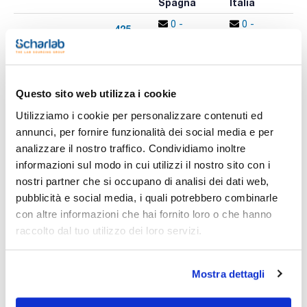
Spagna
Italia
p
0 -
0 -
425-
x 10x96 u.
contatta i
contatta i
009633
A
ns.uffici
ns.uffici
Questo sito web utilizza i cookie
Stampa pagina prodotto
Utilizziamo i cookie per personalizzare contenuti ed
Caratteristiche
Volume (µl) : 100-1.000
annunci, per fornire funzionalità dei social media e per
Colore : Neutro
analizzare il nostro traffico. Condividiamo inoltre
Tipo : Eppendorf con filtro
Presentazione : Rack Sterile
informazioni sul modo in cui utilizzi il nostro sito con i
Vedi di più
Marca : Kartell
nostri partner che si occupano di analisi dei dati web,
Compatibilità : Gilson, Eppendorf (100-1000), Socorex,
Hamilton, Kartell PL100
pubblicità e social media, i quali potrebbero combinarle
Conf. (unità) : 10x96
con altre informazioni che hai fornito loro o che hanno
Selezione di punte in polipropilene con filtro sterilizzate per
raccolto dal tuo utilizzo dei loro servizi.
Documentazione tecnica
radiazione. La compatibilità di ogni punta è un suggerimento
del produttore e può essere utilizzata con altre marchi non
indicati.
TDS / Scheda tecnica
COA
Prive di DNAsa, Rnasa, metalli e pirogeni.
Mostra dettagli
Registrati per i download
Registrati per i download
SDS / Scheda di