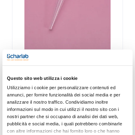
Confezionamento
Codice
Disponibilità
Disponibilità
P
Spagna
Italia
p
Questo sito web utilizza i cookie
0 -
0 -
027-
Utilizziamo i cookie per personalizzare contenuti ed
x 4x50 u.
contatta i
contatta i
199075
A
ns.uffici
ns.uffici
annunci, per fornire funzionalità dei social media e per
analizzare il nostro traffico. Condividiamo inoltre
informazioni sul modo in cui utilizzi il nostro sito con i
nostri partner che si occupano di analisi dei dati web,
Stampa pagina prodotto
pubblicità e social media, i quali potrebbero combinarle
Caratteristiche
con altre informazioni che hai fornito loro o che hanno
Volume (µl) : 1.000-5.000