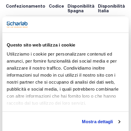
Confezionamento
Codice
Disponibilità
Disponibilità
P
Spagna
Italia
p
0 -
425-
Disponibile
x 10x96 u.
contatta i
009585
A
ns.uffici
Questo sito web utilizza i cookie
Utilizziamo i cookie per personalizzare contenuti ed
Stampa pagina prodotto
Caratteristiche
annunci, per fornire funzionalità dei social media e per
Volume (µl) : 2-200
analizzare il nostro traffico. Condividiamo inoltre
Colore : Giallo
Tipo : Gilson
informazioni sul modo in cui utilizzi il nostro sito con i
Presentazione : Rack
nostri partner che si occupano di analisi dei dati web,
Vedi di più
Marca : Kartell
Compatibilità : Gilson (p20, p50, p100, p200), Kartell
pubblicità e social media, i quali potrebbero combinarle
Conf. (unità) : 10x96
con altre informazioni che hai fornito loro o che hanno
Selezione di puntali di polipropilene. La compatibilità di ogni
raccolto dal tuo utilizzo dei loro servizi.
puntale è stata suggerita dal fabbricante ma può essere
Documentazione tecnica
usata con altri marchi non indicati.
Mostra dettagli
TDS / Scheda tecnica
COA