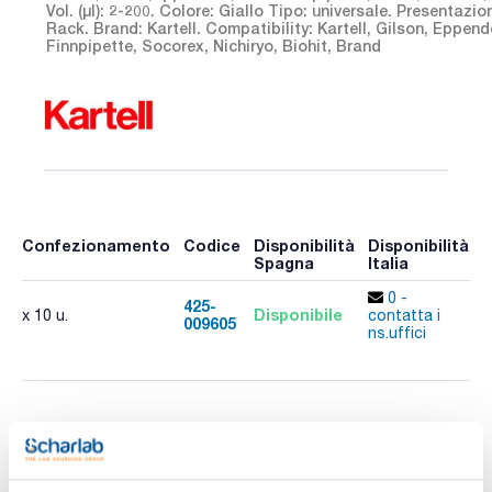
Vol. (µl): 2-200. Colore: Giallo Tipo: universale. Presentazio
Rack. Brand: Kartell. Compatibility: Kartell, Gilson, Eppend
Finnpipette, Socorex, Nichiryo, Biohit, Brand
Confezionamento
Codice
Disponibilità
Disponibilità
P
Spagna
Italia
p
0 -
425-
Disponibile
x 10 u.
contatta i
009605
A
ns.uffici
Stampa pagina prodotto
Caratteristiche
Volume (µl) : 2-200
Colore : Giallo