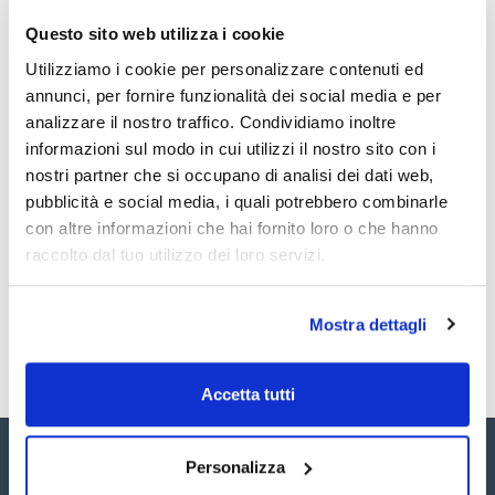
Tipo : Universale
Presentazione : Rack
Questo sito web utilizza i cookie
Vedi di più
Marca : Kartell
Compatibilità : Kartell, Gilson, Eppendorf, Finnpipette,
Utilizziamo i cookie per personalizzare contenuti ed
Socorex, Nichiryo, Biohit, Brand, Hamilton
annunci, per fornire funzionalità dei social media e per
Conf. (unità) : 10x96
analizzare il nostro traffico. Condividiamo inoltre
Selezione di puntali di polipropilene. La compatibilità di ogni
Documentazione tecnica
informazioni sul modo in cui utilizzi il nostro sito con i
puntale è stata suggerita dal fabbricante ma può essere
usata con altri marchi non indicati.
nostri partner che si occupano di analisi dei dati web,
TDS / Scheda tecnica
COA
pubblicità e social media, i quali potrebbero combinarle
con altre informazioni che hai fornito loro o che hanno
Registrati per i download
Registrati per i download
SDS / Scheda di
raccolto dal tuo utilizzo dei loro servizi.
Sicurezza
Registrati per i download
Mostra dettagli
Accetta tutti
Personalizza