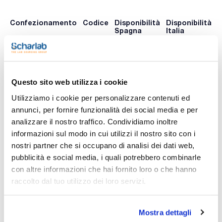
Confezionamento
Codice
Disponibilità
Disponibilità
P
Spagna
Italia
p
0 -
0 -
425-
x 50x96 u.
contatta i
contatta i
009748
A
ns.uffici
ns.uffici
Questo sito web utilizza i cookie
Utilizziamo i cookie per personalizzare contenuti ed
Stampa pagina prodotto
annunci, per fornire funzionalità dei social media e per
Caratteristiche
analizzare il nostro traffico. Condividiamo inoltre
Volume (µl) : 100-1000
Colore : Azzurro
informazioni sul modo in cui utilizzi il nostro sito con i
Tipo : Universale
nostri partner che si occupano di analisi dei dati web,
Presentazione : Ricarica
Vedi di più
Marca : Kartell
pubblicità e social media, i quali potrebbero combinarle
Compatibilità : Kartell, Gilson, Socorex, Nichiryo, Biohit,
con altre informazioni che hai fornito loro o che hanno
Brand, Eppendorf, Hamilton
Conf. (unità) : 50x96
raccolto dal tuo utilizzo dei loro servizi.
Selezione di puntali di polipropilene. La compatibilità di ogni
Documentazione tecnica
puntale è stata suggerita dal fabbricante ma può essere
usata con altri marchi non indicati.
Mostra dettagli
TDS / Scheda tecnica
COA