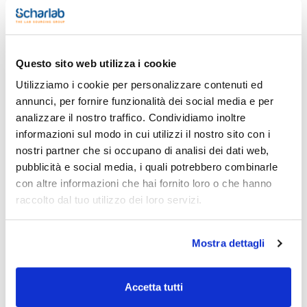
Stampa pagina prodotto
Caratteristiche
Questo sito web utilizza i cookie
Volume (µl) : 1-200
Colour : Yellow
Utilizziamo i cookie per personalizzare contenuti ed
Presentation : Bag
annunci, per fornire funzionalità dei social media e per
Compatibility : Eppendorf, Brand, Gilson, Hirschmann
Vedi di più
Pack (u.) : 1000
analizzare il nostro traffico. Condividiamo inoltre
informazioni sul modo in cui utilizzi il nostro sito con i
Punte in polipropilene prive di cadmio, con certificato di
conformità.
nostri partner che si occupano di analisi dei dati web,
pubblicità e social media, i quali potrebbero combinarle
Documentazione tecnica
con altre informazioni che hai fornito loro o che hanno
raccolto dal tuo utilizzo dei loro servizi.
TDS / Scheda tecnica
COA
Registrati per i download
Registrati per i download
SDS / Scheda di
Mostra dettagli
Sicurezza
Registrati per i download
Accetta tutti