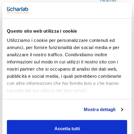
Stampa pagina prodotto
Questo sito web utilizza i cookie
Caratteristiche
Type : Eppendorf®
Utilizziamo i cookie per personalizzare contenuti ed
Capacity (ml) : 1,5
Material : PP green
annunci, per fornire funzionalità dei social media e per
Lid : Yes
Vedi di più
analizzare il nostro traffico. Condividiamo inoltre
Pack (u.) : 1000
informazioni sul modo in cui utilizzi il nostro sito con i
Microtubi molto utili per l'invio di campioni a scopi analitici.
nostri partner che si occupano di analisi dei dati web,
Possono essere utilizzati con centrifugazione, fino a RCF
max. di 11.000 e di 21.000 (per le referenze 452-298/00, 452-
pubblicità e social media, i quali potrebbero combinarle
298/04, 452-298/06, 452-298/12, 452-298/13). Autoclavabili
Documentazione tecnica
con altre informazioni che hai fornito loro o che hanno
fino a 121 °C per 20 minuti.
raccolto dal tuo utilizzo dei loro servizi.
TDS / Scheda tecnica
COA
Registrati per i download
Registrati per i download
Mostra dettagli
SDS / Scheda di
Sicurezza
Registrati per i download
Accetta tutti